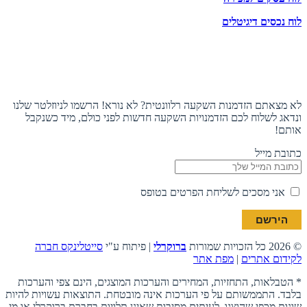
לוח נכסים דיגיטלים
תעקבו אחרינו
הצטרפו לניוזלטר
לא מצאתם הזדמנות השקעה רלוונטית? לא נורא! הרשמו לניוזלטר שלנו
ונדאג לשלוח לכם הזדמנויות השקעה חדשות לפני כולם, מיד כשנקבל
אותם!
כתובת מייל
אני מסכים לשליחת הפרטים בטופס
© 2026 כל הזכויות שמורות
ברוקרלי
| פיתוח ע"י
סייטלינקס חברה
לקידום אתרים
|
מפת אתר
* הטבלאות, התחזיות, המחירים והערכות המוצגים, הינם צפי והערכות
בלבד. התממשותם על פי הערכות אינה מובטחת. התוצאות עשויות להיות
שונות מכפי שהוצגו, לעיתים מסיבות שאינן תלויות בחברת ברוקרלי או מי