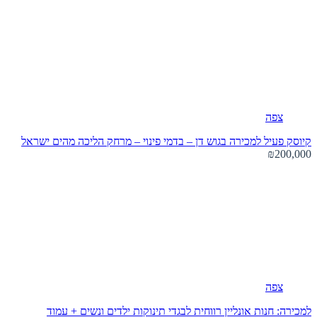
צפה
קיוסק פעיל למכירה בגוש דן – בדמי פינוי – מרחק הליכה מהים
ישראל
₪200,000
צפה
למכירה: חנות אונליין רווחית לבגדי תינוקות ילדים ונשים + עמוד