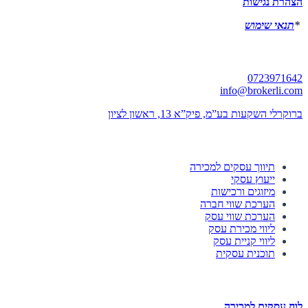
הצהרת נגישות
*
תנאי שימוש
יצירת קשר
0723971642
info@brokerli.com
ברוקרלי השקעות בע”מ, פיק”א 13, ראשון לציון
השירותים שלנו
תיווך עסקים למכירה
ייעוץ עסקי
מיזוגים ורכישות
הערכת שווי חברה
הערכת שווי עסק
ליווי מכירת עסק
ליווי קניית עסק
תוכנית עסקית
לוחות הזדמנויות השקעה
לוח עסקים למכירה