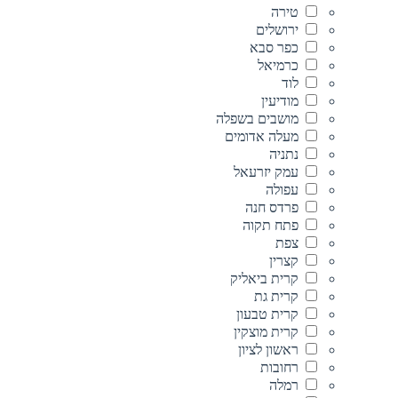
טירה
ירושלים
כפר סבא
כרמיאל
לוד
מודיעין
מושבים בשפלה
מעלה אדומים
נתניה
עמק יזרעאל
עפולה
פרדס חנה
פתח תקוה
צפת
קצרין
קרית ביאליק
קרית גת
קרית טבעון
קרית מוצקין
ראשון לציון
רחובות
רמלה