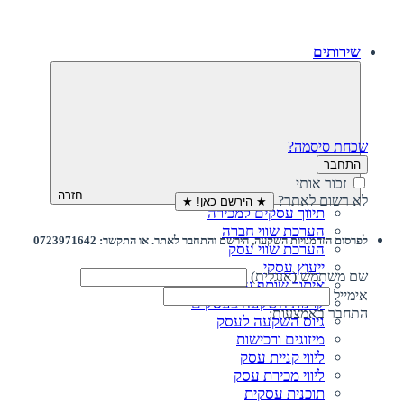
שירותים
שכחת סיסמה?
התחבר
זכור אותי
חזרה
לא רשום לאתר?
★ הירשם כאן! ★
תיווך עסקים למכירה
הערכת שווי חברה
לפרסום הזדמנויות השקעה, הירשם והתחבר לאתר. או התקשר: 0723971642
הערכת שווי עסק
ייעוץ עסקי
שם משתמש (אנגלית)
איתור שותף עסקי
אימייל
קרנות השקעה בעסקים
התחבר באמצעות:
גיוס השקעה לעסק‎‎
מיזוגים ורכישות
ליווי קניית עסק
ליווי מכירת עסק
תוכנית עסקית