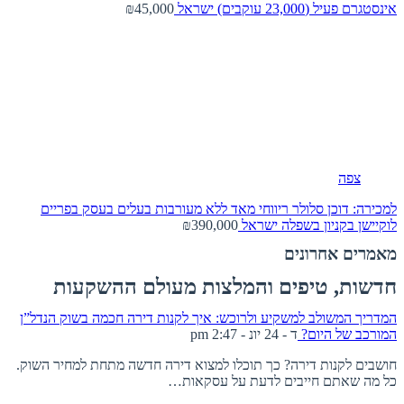
אינסטגרם פעיל (23,000 עוקבים)
ישראל
₪45,000
צפה
למכירה: דוכן סלולר ריווחי מאד ללא מעורבות בעלים בעסק בפריים
לוקיישן בקניון בשפלה
ישראל
₪390,000
מאמרים אחרונים
חדשות, טיפים והמלצות מעולם ההשקעות
המדריך המשולב למשקיע ולרוכש: איך לקנות דירה חכמה בשוק הנדל”ן
המורכב של היום?
ד - 24 יונ - 2:47 pm
חושבים לקנות דירה? כך תוכלו למצוא דירה חדשה מתחת למחיר השוק.
כל מה שאתם חייבים לדעת על עסקאות…