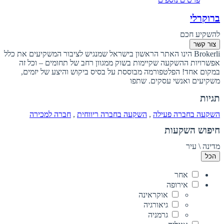
ברוקרלי
להשקיע חכם
צור קשר
Brokerli הינו האתר הראשון בישראל שמנגיש לציבור המשקיעים את כלל
אפשרויות ההשקעה שקיימות בשוק ממגוון רחב של תחומים – וכל זה
במקום אחד! הפלטפורמה מבוססת על בסיס ביקוש והיצע של יזמים,
משקיעים ואנשי עסקים. שתפו
תגיות
השקעה בחברה פעילה
,
השקעה בחברה ריווחית
,
חברה למכירה
חיפוש השקעות
מדינה \ עיר
הכל
אחר
אירופה
אוקראינה
גיאורגיה
גרמניה