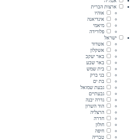
אנגליה
ארצות הברית
אוהיו
אינדיאנה
מיאמי
פלורידה
ישראל
אשדוד
אשקלון
באר יעקב
באר שבע
בית שמש
בני ברק
בת ים
גבעת שמואל
גבעתיים
גדרה יבנה
הוד השרון
הרצליה
חדרה
חולון
חיפה
טבריה