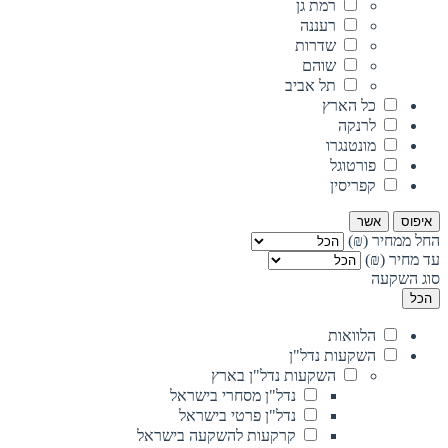
רמת גן
רעננה
שדרות
שוהם
תל אביב
כל הארץ
לרנקה
מונטנגרו
פורטוגל
קפריסין
איפוס
אשר
החל ממחיר (₪)
עד מחיר (₪)
סוג השקעה
הכל
הלוואות
השקעות נדל"ן
השקעות נדל"ן בארץ
נדל"ן מסחרי בישראל
נדל"ן פרטי בישראל
קרקעות להשקעה בישראל