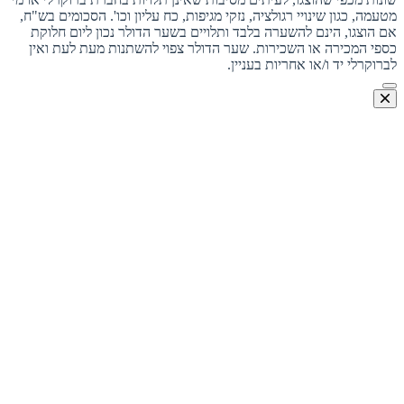
מטעמה, כגון שינויי רגולציה, נזקי מגיפות, כח עליון וכו'. הסכומים בש"ח,
אם הוצגו, הינם להשערה בלבד ותלויים בשער הדולר נכון ליום חלוקת
כספי המכירה או השכירות. שער הדולר צפוי להשתנות מעת לעת ואין
לברוקרלי יד ו/או אחריות בעניין.