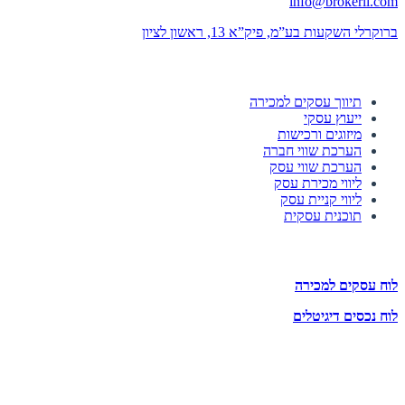
info@brokerli.com
ברוקרלי השקעות בע”מ, פיק”א 13, ראשון לציון
השירותים שלנו
תיווך עסקים למכירה
ייעוץ עסקי
מיזוגים ורכישות
הערכת שווי חברה
הערכת שווי עסק
ליווי מכירת עסק
ליווי קניית עסק
תוכנית עסקית
לוחות הזדמנויות השקעה
לוח עסקים למכירה
לוח נכסים דיגיטלים
תעקבו אחרינו
הצטרפו לניוזלטר