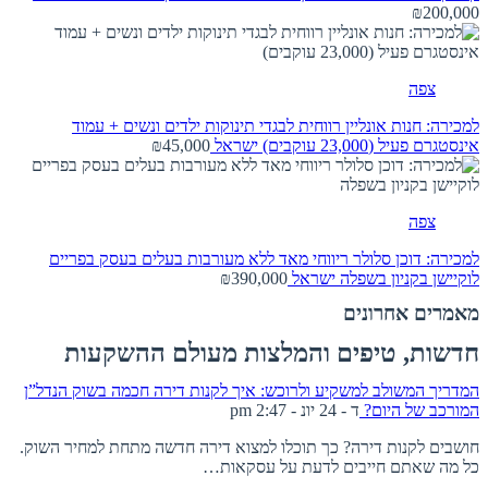
₪200,000
צפה
למכירה: חנות אונליין רווחית לבגדי תינוקות ילדים ונשים + עמוד
אינסטגרם פעיל (23,000 עוקבים)
ישראל
₪45,000
צפה
למכירה: דוכן סלולר ריווחי מאד ללא מעורבות בעלים בעסק בפריים
לוקיישן בקניון בשפלה
ישראל
₪390,000
מאמרים אחרונים
חדשות, טיפים והמלצות מעולם ההשקעות
המדריך המשולב למשקיע ולרוכש: איך לקנות דירה חכמה בשוק הנדל”ן
המורכב של היום?
ד - 24 יונ - 2:47 pm
חושבים לקנות דירה? כך תוכלו למצוא דירה חדשה מתחת למחיר השוק.
כל מה שאתם חייבים לדעת על עסקאות…