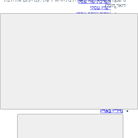
הערכת שווי עסק
דואר הזבל)
ייעוץ עסקי
איתור שותף עסקי
קרנות השקעה בעסקים
גיוס השקעה לעסק‎‎
מיזוגים ורכישות
ליווי קניית עסק
ליווי מכירת עסק
תוכנית עסקית
עסקים למכירה
עסקים שנמכרו
נדל”ן בארץ