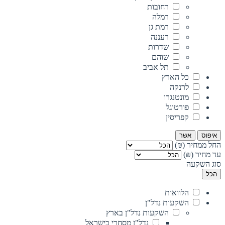
רחובות
רמלה
רמת גן
רעננה
שדרות
שוהם
תל אביב
כל הארץ
לרנקה
מונטנגרו
פורטוגל
קפריסין
איפוס
אשר
החל ממחיר (₪)
עד מחיר (₪)
סוג השקעה
הכל
הלוואות
השקעות נדל"ן
השקעות נדל"ן בארץ
נדל"ן מסחרי בישראל