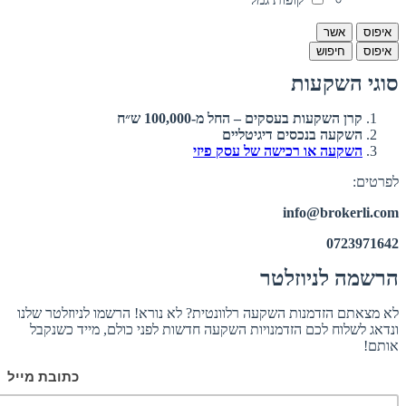
איפוס
אשר
איפוס
חיפוש
סוגי השקעות
קרן השקעות בעסקים – החל מ-100,000 ש״ח
השקעה בנכסים דיגיטליים
השקעה או רכישה של עסק פיזי
לפרטים:
info@brokerli.com
0723971642
הרשמה לניוזלטר
לא מצאתם הזדמנות השקעה רלוונטית? לא נורא! הרשמו לניוזלטר שלנו
ונדאג לשלוח לכם הזדמנויות השקעה חדשות לפני כולם, מייד כשנקבל
אותם!
כתובת מייל