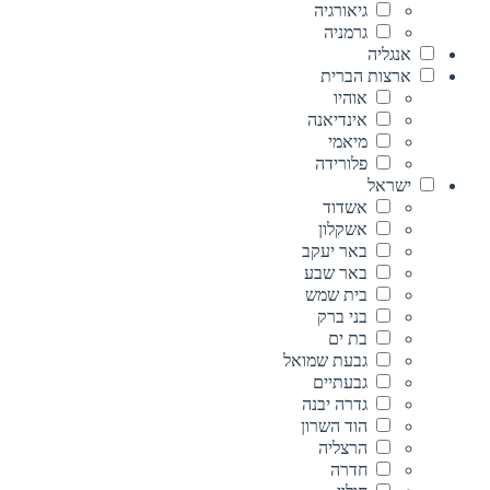
גיאורגיה
גרמניה
אנגליה
ארצות הברית
אוהיו
אינדיאנה
מיאמי
פלורידה
ישראל
אשדוד
אשקלון
באר יעקב
באר שבע
בית שמש
בני ברק
בת ים
גבעת שמואל
גבעתיים
גדרה יבנה
הוד השרון
הרצליה
חדרה