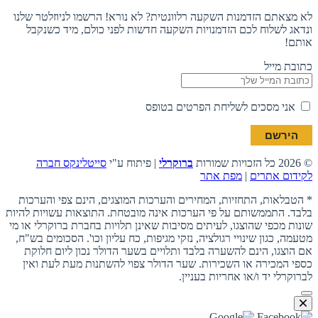
לא מצאתם הזדמנות השקעה רלוונטית? לא נורא! הרשמו לניוזלטר שלנו
ונדאג לשלוח לכם הזדמנויות השקעה חדשות לפני כולם, מיד כשנקבל
אותם!
כתובת מייל
אני מסכים לשליחת הפרטים בטופס
© 2026 כל הזכויות שמורות
ברוקרלי
| פיתוח ע"י
סייטלינקס חברה
לקידום אתרים
|
מפת אתר
* הטבלאות, התחזיות, המחירים והערכות המוצגים, הינם צפי והערכות
בלבד. התממשותם על פי הערכות אינה מובטחת. התוצאות עשויות להיות
שונות מכפי שהוצגו, לעיתים מסיבות שאינן תלויות בחברת ברוקרלי או מי
מטעמה, כגון שינויי רגולציה, נזקי מגיפות, כח עליון וכו'. הסכומים בש"ח,
אם הוצגו, הינם להשערה בלבד ותלויים בשער הדולר נכון ליום חלוקת
כספי המכירה או השכירות. שער הדולר צפוי להשתנות מעת לעת ואין
לברוקרלי יד ו/או אחריות בעניין.