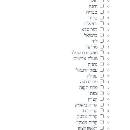
חולון
חיפה
טבריה
טירה
ירושלים
כפר סבא
כרמיאל
לוד
מודיעין
מושבים בשפלה
מעלה אדומים
נתניה
עמק יזרעאל
עפולה
פרדס חנה
פתח תקוה
צפת
קצרין
קרית ביאליק
קרית גת
קרית טבעון
קרית מוצקין
ראשון לציון