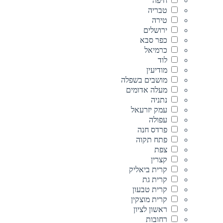
חיפה
טבריה
טירה
ירושלים
כפר סבא
כרמיאל
לוד
מודיעין
מושבים בשפלה
מעלה אדומים
נתניה
עמק יזרעאל
עפולה
פרדס חנה
פתח תקוה
צפת
קצרין
קרית ביאליק
קרית גת
קרית טבעון
קרית מוצקין
ראשון לציון
רחובות