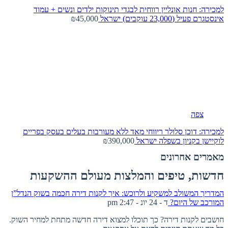
למכירה: חנות אונליין רווחית לבגדי תינוקות ילדים ונשים + עמוד
אינסטגרם פעיל (23,000 עוקבים)
ישראל
₪45,000
צפה
למכירה: דוכן סלולר ריווחי מאד ללא מעורבות בעלים בעסק בפריים
לוקיישן בקניון בשפלה
ישראל
₪390,000
מאמרים אחרונים
חדשות, טיפים והמלצות מעולם ההשקעות
המדריך המשולב למשקיע ולרוכש: איך לקנות דירה חכמה בשוק הנדל”ן
המורכב של היום?
ד - 24 יונ - 2:47 pm
חושבים לקנות דירה? כך תוכלו למצוא דירה חדשה מתחת למחיר השוק.