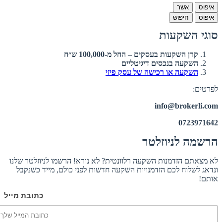
איפוס
אשר
איפוס
חיפוש
סוגי השקעות
קרן השקעות בעסקים – החל מ-100,000 ש״ח
השקעה בנכסים דיגיטליים
השקעה או רכישה של עסק פיזי
לפרטים:
info@brokerli.com
0723971642
הרשמה לניוזלטר
לא מצאתם הזדמנות השקעה רלוונטית? לא נורא! הרשמו לניוזלטר שלנו
ונדאג לשלוח לכם הזדמנויות השקעה חדשות לפני כולם, מייד כשנקבל
אותם!
כתובת מייל