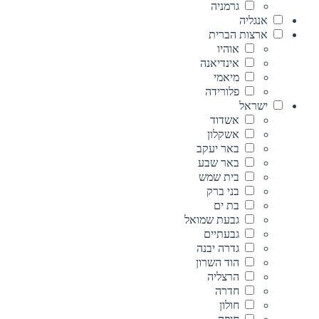
גרמניה
אנגליה
ארצות הברית
אוהיו
אינדיאנה
מיאמי
פלורידה
ישראל
אשדוד
אשקלון
באר יעקב
באר שבע
בית שמש
בני ברק
בת ים
גבעת שמואל
גבעתיים
גדרה יבנה
הוד השרון
הרצליה
חדרה
חולון