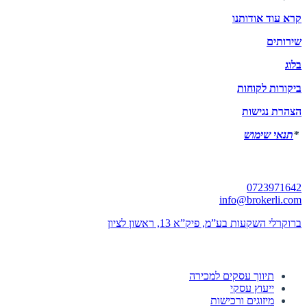
קרא עוד אודותנו
שירותים
בלוג
ביקורות לקוחות
הצהרת נגישות
*
תנאי שימוש
יצירת קשר
0723971642
info@brokerli.com
ברוקרלי השקעות בע”מ, פיק”א 13, ראשון לציון
השירותים שלנו
תיווך עסקים למכירה
ייעוץ עסקי
מיזוגים ורכישות