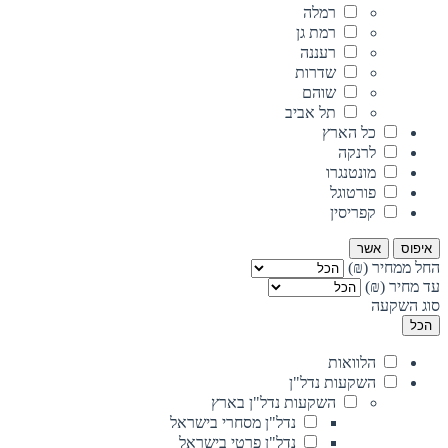
רמלה
רמת גן
רעננה
שדרות
שוהם
תל אביב
כל הארץ
לרנקה
מונטנגרו
פורטוגל
קפריסין
איפוס
אשר
החל ממחיר (₪)
עד מחיר (₪)
סוג השקעה
הכל
הלוואות
השקעות נדל"ן
השקעות נדל"ן בארץ
נדל"ן מסחרי בישראל
נדל"ן פרטי בישראל