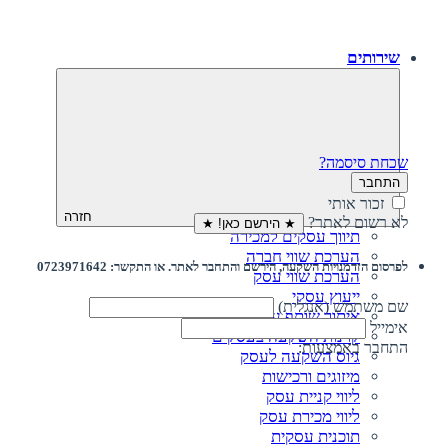
שירותים
שכחת סיסמה?
התחבר
זכור אותי
חזרה
לא רשום לאתר?
★ הירשם כאן! ★
תיווך עסקים למכירה
הערכת שווי חברה
לפרסום הזדמנויות השקעה, הירשם והתחבר לאתר. או התקשר: 0723971642
הערכת שווי עסק
ייעוץ עסקי
שם משתמש (אנגלית)
איתור שותף עסקי
אימייל
קרנות השקעה בעסקים
התחבר באמצעות:
גיוס השקעה לעסק‎‎
מיזוגים ורכישות
ליווי קניית עסק
ליווי מכירת עסק
תוכנית עסקית