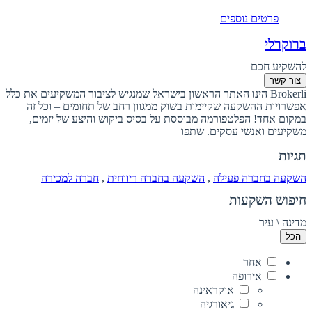
פרטים נוספים
ברוקרלי
להשקיע חכם
צור קשר
Brokerli הינו האתר הראשון בישראל שמנגיש לציבור המשקיעים את כלל
אפשרויות ההשקעה שקיימות בשוק ממגוון רחב של תחומים – וכל זה
במקום אחד! הפלטפורמה מבוססת על בסיס ביקוש והיצע של יזמים,
משקיעים ואנשי עסקים. שתפו
תגיות
השקעה בחברה פעילה
,
השקעה בחברה ריווחית
,
חברה למכירה
חיפוש השקעות
מדינה \ עיר
הכל
אחר
אירופה
אוקראינה
גיאורגיה