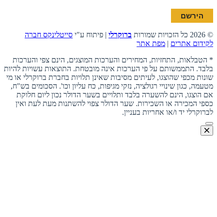
© 2026 כל הזכויות שמורות
ברוקרלי
| פיתוח ע"י
סייטלינקס חברה
לקידום אתרים
|
מפת אתר
* הטבלאות, התחזיות, המחירים והערכות המוצגים, הינם צפי והערכות
בלבד. התממשותם על פי הערכות אינה מובטחת. התוצאות עשויות להיות
שונות מכפי שהוצגו, לעיתים מסיבות שאינן תלויות בחברת ברוקרלי או מי
מטעמה, כגון שינויי רגולציה, נזקי מגיפות, כח עליון וכו'. הסכומים בש"ח,
אם הוצגו, הינם להשערה בלבד ותלויים בשער הדולר נכון ליום חלוקת
כספי המכירה או השכירות. שער הדולר צפוי להשתנות מעת לעת ואין
לברוקרלי יד ו/או אחריות בעניין.