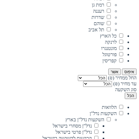
רמת גן
רעננה
שדרות
שוהם
תל אביב
כל הארץ
לרנקה
מונטנגרו
פורטוגל
קפריסין
איפוס
אשר
החל ממחיר (₪)
עד מחיר (₪)
סוג השקעה
הכל
הלוואות
השקעות נדל"ן
השקעות נדל"ן בארץ
נדל"ן מסחרי בישראל
נדל"ן פרטי בישראל
קרקעות להשקעה בישראל