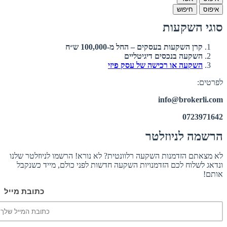
איפוס
חיפוש
סוגי השקעות
קרן השקעות בעסקים – החל מ-100,000 ש״ח
השקעה בנכסים דיגיטליים
השקעה או רכישה של עסק פיזי
לפרטים:
info@brokerli.com
0723971642
הרשמה לניוזלטר
לא מצאתם הזדמנות השקעה רלוונטית? לא נורא! הרשמו לניוזלטר שלנו
ונדאג לשלוח לכם הזדמנויות השקעה חדשות לפני כולם, מייד כשנקבל
אותם!
כתובת מייל