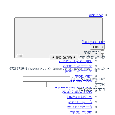
שירותים
שכחת סיסמה?
התחבר
זכור אותי
חזרה
לא רשום לאתר?
★ הירשם כאן! ★
תיווך עסקים למכירה
הערכת שווי חברה
לפרסום הזדמנויות השקעה, הירשם והתחבר לאתר. או התקשר: 0723971642
הערכת שווי עסק
ייעוץ עסקי
שם משתמש (אנגלית)
איתור שותף עסקי
אימייל
קרנות השקעה בעסקים
התחבר באמצעות:
גיוס השקעה לעסק‎‎
מיזוגים ורכישות
ליווי קניית עסק
ליווי מכירת עסק
תוכנית עסקית