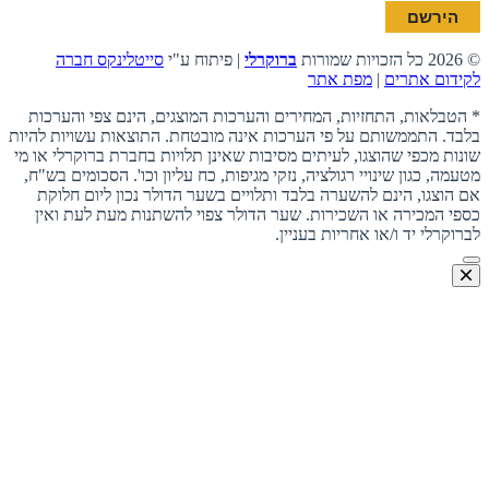
© 2026 כל הזכויות שמורות
ברוקרלי
| פיתוח ע"י
סייטלינקס חברה
לקידום אתרים
|
מפת אתר
* הטבלאות, התחזיות, המחירים והערכות המוצגים, הינם צפי והערכות
בלבד. התממשותם על פי הערכות אינה מובטחת. התוצאות עשויות להיות
שונות מכפי שהוצגו, לעיתים מסיבות שאינן תלויות בחברת ברוקרלי או מי
מטעמה, כגון שינויי רגולציה, נזקי מגיפות, כח עליון וכו'. הסכומים בש"ח,
אם הוצגו, הינם להשערה בלבד ותלויים בשער הדולר נכון ליום חלוקת
כספי המכירה או השכירות. שער הדולר צפוי להשתנות מעת לעת ואין
לברוקרלי יד ו/או אחריות בעניין.