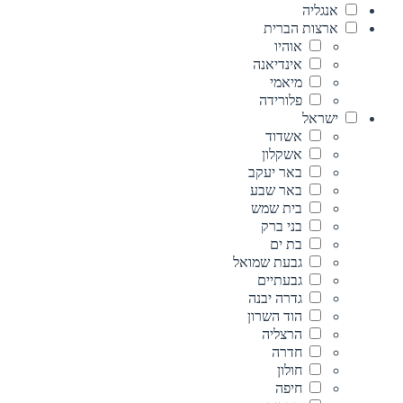
אנגליה
ארצות הברית
אוהיו
אינדיאנה
מיאמי
פלורידה
ישראל
אשדוד
אשקלון
באר יעקב
באר שבע
בית שמש
בני ברק
בת ים
גבעת שמואל
גבעתיים
גדרה יבנה
הוד השרון
הרצליה
חדרה
חולון
חיפה