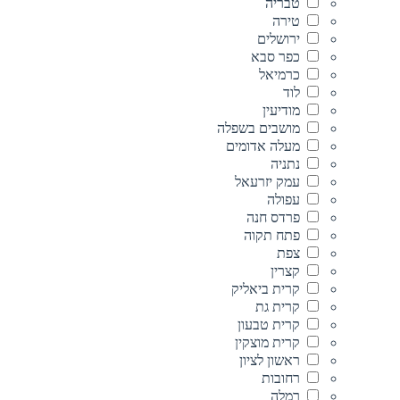
טבריה
טירה
ירושלים
כפר סבא
כרמיאל
לוד
מודיעין
מושבים בשפלה
מעלה אדומים
נתניה
עמק יזרעאל
עפולה
פרדס חנה
פתח תקוה
צפת
קצרין
קרית ביאליק
קרית גת
קרית טבעון
קרית מוצקין
ראשון לציון
רחובות
רמלה