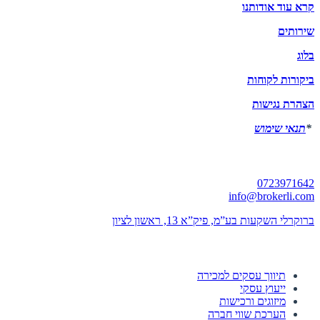
קרא עוד אודותנו
שירותים
בלוג
ביקורות לקוחות
הצהרת נגישות
*
תנאי שימוש
יצירת קשר
0723971642
info@brokerli.com
ברוקרלי השקעות בע”מ, פיק”א 13, ראשון לציון
השירותים שלנו
תיווך עסקים למכירה
ייעוץ עסקי
מיזוגים ורכישות
הערכת שווי חברה