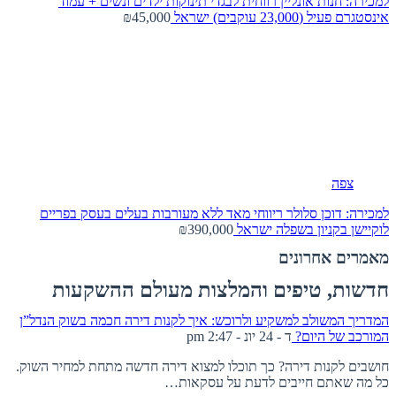
למכירה: חנות אונליין רווחית לבגדי תינוקות ילדים ונשים + עמוד
אינסטגרם פעיל (23,000 עוקבים)
ישראל
₪45,000
צפה
למכירה: דוכן סלולר ריווחי מאד ללא מעורבות בעלים בעסק בפריים
לוקיישן בקניון בשפלה
ישראל
₪390,000
מאמרים אחרונים
חדשות, טיפים והמלצות מעולם ההשקעות
המדריך המשולב למשקיע ולרוכש: איך לקנות דירה חכמה בשוק הנדל”ן
המורכב של היום?
ד - 24 יונ - 2:47 pm
חושבים לקנות דירה? כך תוכלו למצוא דירה חדשה מתחת למחיר השוק.
כל מה שאתם חייבים לדעת על עסקאות…