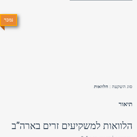
נמכר
טלפון
שכחת
התחבר
סיסמה?
זכור אותי
סוג השקעה :
הלוואות
חזור לאתר
התחבר
פרסם באתר
לא רשום לאתר?
★ הירשם כאן! ★
תיאור
הלוואות למשקיעים זרים בארה”ב