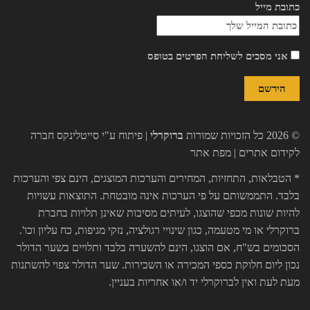
כתובת מייל
אני מסכים לשליחת הפרטים בטופס
© 2026 כל הזכויות שמורות
ברוקרלי
| פיתוח ע"י
סייטלינקס חברה
לקידום אתרים
|
מפת אתר
* הטבלאות, התחזיות, המחירים והערכות המוצגים, הינם צפי והערכות
בלבד. התממשותם על פי הערכות אינה מובטחת. התוצאות עשויות
להיות שונות מכפי שהוצגו, לעיתים מסיבות שאינן תלויות בחברת
ברוקרלי או מי מטעמה, כגון שינויי רגולציה, נזקי מגיפות, כח עליון וכו'.
הסכומים בש"ח, אם הוצגו, הינם להשערה בלבד ותלויים בשער הדולר
נכון ליום חלוקת כספי המכירה או השכירות. שער הדולר צפוי להשתנות
מעת לעת ואין לברוקרלי יד ו/או אחריות בעניין.