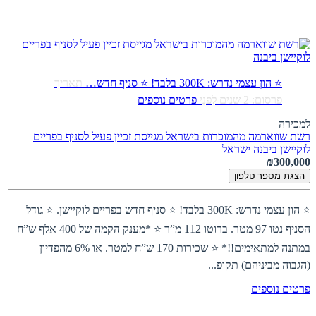
⭐ הון עצמי נדרש: 300K בלבד! ⭐ סניף חדש…
תאריך
פרסום: 2 שנים לִפנֵי
פרטים נוספים
למכירה
רשת שווארמה מהמוכרות בישראל מגייסת זכיין פעיל לסניף בפריים
לוקיישן ביבנה
ישראל
₪300,000
הצגת מספר טלפון
⭐ הון עצמי נדרש: 300K בלבד! ⭐ סניף חדש בפריים לוקיישן. ⭐ גודל
הסניף נטו 97 מטר. ברוטו 112 מ”ר ⭐ *מענק הקמה של 400 אלף ש”ח
במתנה למתאימים!!* ⭐ שכירות 170 ש”ח למטר. או 6% מהפדיון
(הגבוה מביניהם) תקופ...
פרטים נוספים