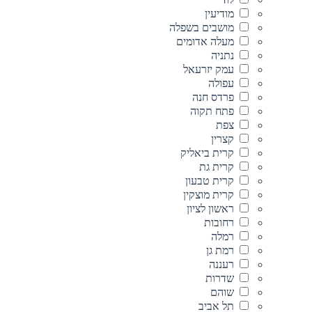
מודיעין
מושבים בשפלה
מעלה אדומים
נתניה
עמק יזרעאל
עפולה
פרדס חנה
פתח תקוה
צפת
קצרין
קרית ביאליק
קרית גת
קרית טבעון
קרית מוצקין
ראשון לציון
רחובות
רמלה
רמת גן
רעננה
שדרות
שוהם
תל אביב