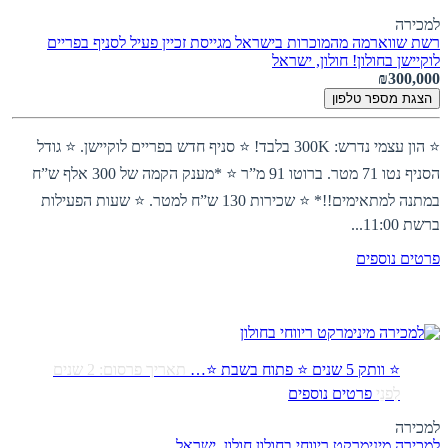
למכירה
רשת שווארמה מהמוכרות בישראל מגייסת זכיין פעיל לסניף בפריים
לוקיישן בחולון!
חולון, ישראל
₪300,000
הצגת מספר טלפון
⭐ הון עצמי נדרש: 300K בלבד! ⭐ סניף חדש בפריים לוקיישן. ⭐ גודל
הסניף נטו 71 מטר. ברוטו 91 מ”ר ⭐ *מענק הקמה של 300 אלף ש”ח
במתנה למתאימים!!* ⭐ שכירות 130 ש”ח למטר. ⭐ שעות הפעילות
ברשת 11:00...
פרטים נוספים
⭐ וותק 5 שנים ⭐ פתוח בשבת ⭐…
תאריך פרסום: 2 שנים
לִפנֵי
פרטים נוספים
למכירה
למכירה מינימרקט ריווחי בחולון
חולון, ישראל