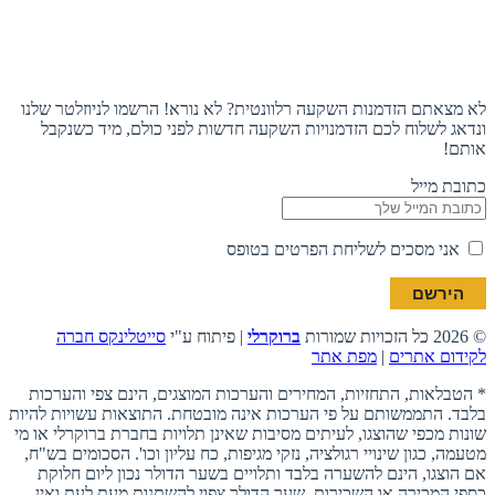
תעקבו אחרינו
הצטרפו לניוזלטר
לא מצאתם הזדמנות השקעה רלוונטית? לא נורא! הרשמו לניוזלטר שלנו
ונדאג לשלוח לכם הזדמנויות השקעה חדשות לפני כולם, מיד כשנקבל
אותם!
כתובת מייל
אני מסכים לשליחת הפרטים בטופס
© 2026 כל הזכויות שמורות
ברוקרלי
| פיתוח ע"י
סייטלינקס חברה
לקידום אתרים
|
מפת אתר
* הטבלאות, התחזיות, המחירים והערכות המוצגים, הינם צפי והערכות
בלבד. התממשותם על פי הערכות אינה מובטחת. התוצאות עשויות להיות
שונות מכפי שהוצגו, לעיתים מסיבות שאינן תלויות בחברת ברוקרלי או מי
מטעמה, כגון שינויי רגולציה, נזקי מגיפות, כח עליון וכו'. הסכומים בש"ח,
אם הוצגו, הינם להשערה בלבד ותלויים בשער הדולר נכון ליום חלוקת
כספי המכירה או השכירות. שער הדולר צפוי להשתנות מעת לעת ואין