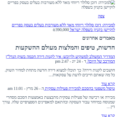
צפה
למכירה: דוכן סלולר ריווחי מאד ללא מעורבות בעלים בעסק בפריים
לוקיישן בקניון בשפלה
ישראל
₪390,000
מאמרים אחרונים
חדשות, טיפים והמלצות מעולם ההשקעות
המדריך המשולב למשקיע ולרוכש: איך לקנות דירה חכמה בשוק הנדל”ן
המורכב של היום?
ד - 24 יונ - 2:47 pm
חושבים לקנות דירה? כך תוכלו למצוא דירה חדשה מתחת למחיר השוק.
כל מה שאתם חייבים לדעת על עסקאות…
קרא עוד
טיפול משפטי בהסכם למכירת פעילות עסקית
ה - 26 מרץ - 11:01 am
מכירה או רכישה של פעילות עסקית מתבצעת באמצעות הסכם מסחרי
שמנוסח במיוחד עבור העסקה ובהתאם למאפיינים הספציפיים שלה. עורך
דין…
קרא עוד