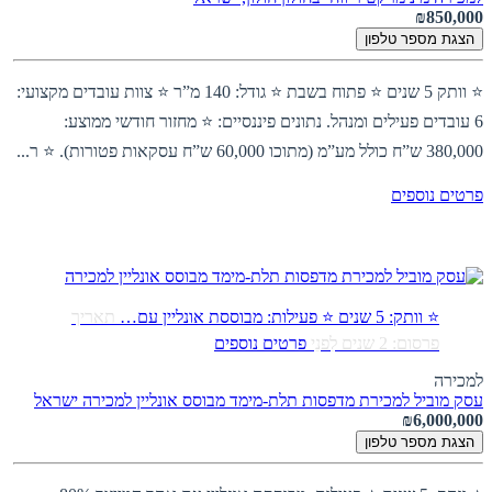
₪850,000
הצגת מספר טלפון
⭐ וותק 5 שנים ⭐ פתוח בשבת ⭐ גודל: 140 מ”ר ⭐ צוות עובדים מקצועי:
6 עובדים פעילים ומנהל. נתונים פיננסיים: ⭐ מחזור חודשי ממוצע:
380,000 ש”ח כולל מע”מ (מתוכו 60,000 ש”ח עסקאות פטורות). ⭐ ר...
פרטים נוספים
⭐ וותק: 5 שנים ⭐ פעילות: מבוססת אונליין עם…
תאריך
פרסום: 2 שנים לִפנֵי
פרטים נוספים
למכירה
עסק מוביל למכירת מדפסות תלת-מימד מבוסס אונליין למכירה
ישראל
₪6,000,000
הצגת מספר טלפון