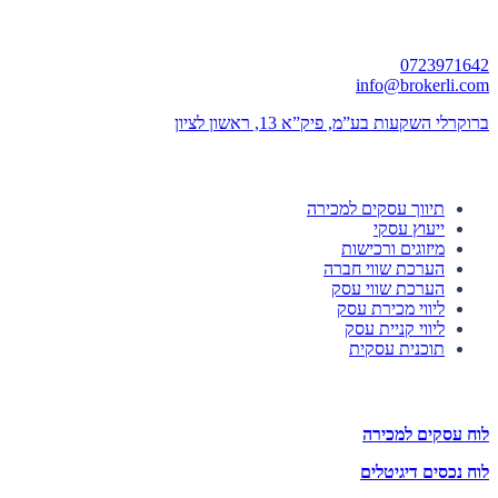
יצירת קשר
0723971642
info@brokerli.com
ברוקרלי השקעות בע”מ, פיק”א 13, ראשון לציון
השירותים שלנו
תיווך עסקים למכירה
ייעוץ עסקי
מיזוגים ורכישות
הערכת שווי חברה
הערכת שווי עסק
ליווי מכירת עסק
ליווי קניית עסק
תוכנית עסקית
לוחות הזדמנויות השקעה
לוח עסקים למכירה
לוח נכסים דיגיטלים