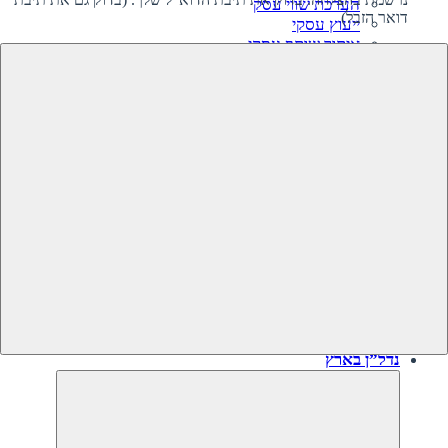
הערכת שווי עסק
דואר הזבל)
ייעוץ עסקי
איתור שותף עסקי
קרנות השקעה בעסקים
גיוס השקעה לעסק‎‎
מיזוגים ורכישות
ליווי קניית עסק
ליווי מכירת עסק
תוכנית עסקית
עסקים למכירה
עסקים שנמכרו
נדל”ן בארץ