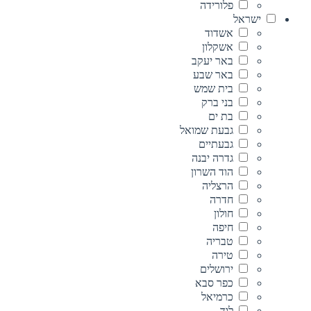
פלורידה
ישראל
אשדוד
אשקלון
באר יעקב
באר שבע
בית שמש
בני ברק
בת ים
גבעת שמואל
גבעתיים
גדרה יבנה
הוד השרון
הרצליה
חדרה
חולון
חיפה
טבריה
טירה
ירושלים
כפר סבא
כרמיאל
לוד