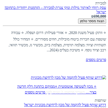
למכירה
עסק רווחי לאיתור נזילות ונזקי צנרת למכירה – הזדמנות ייחודית בתחום!
ישראל
₪690,000
הצגת מספר טלפון
⭐ וותק: פעיל משנת 2020. ⭐ אזורי פעילות: דרום ושפלה. ⭐ עבודה
שוטפת עם חברות ביטוח מובילות, חוזים מסודרים. ⭐ המחיר כולל
תשתיות וציוד: מצלמה תרמית, מצלמת ביוב, מכשיר גז, מכשיר תוואי,
רכב וציוד נוסף. ⭐ משיכת בעלים (2024...
פרטים נוספים
⭐ מכון לשטיפה אוטומטית ⭐ממוקם בתחנת דלק חדשה
בציר…
תאריך פרסום: 2 שנים לִפנֵי
פרטים נוספים
שותפות
דרוש שותף פעיל להקמה של מכון לרחיצת מכוניות
ישראל