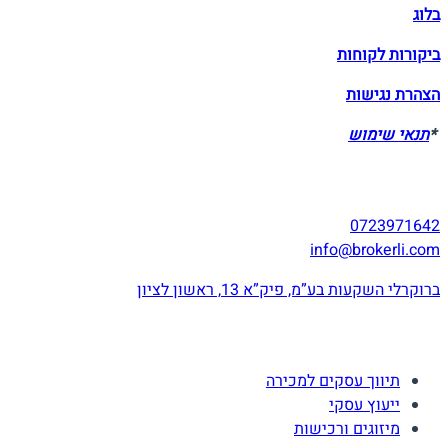
בלוג
ביקורות לקוחות
הצהרת נגישות
*
תנאי שימוש
יצירת קשר
0723971642
info@brokerli.com
ברוקרלי השקעות בע”מ, פיק”א 13, ראשון לציון
השירותים שלנו
תיווך עסקים למכירה
ייעוץ עסקי
מיזוגים ורכישות