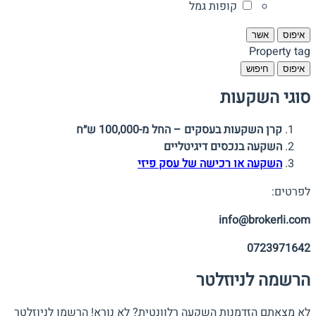
קופות גמל
איפוס
אשר
Property tag
איפוס
חיפוש
סוגי השקעות
קרן השקעות בעסקים – החל מ-100,000 ש״ח
השקעה בנכסים דיגיטליים
השקעה או רכישה של עסק פיזי
לפרטים:
info@brokerli.com
0723971642
הרשמה לניוזלטר
לא מצאתם הזדמנות השקעה רלוונטית? לא נורא! הרשמו לניוזלטר