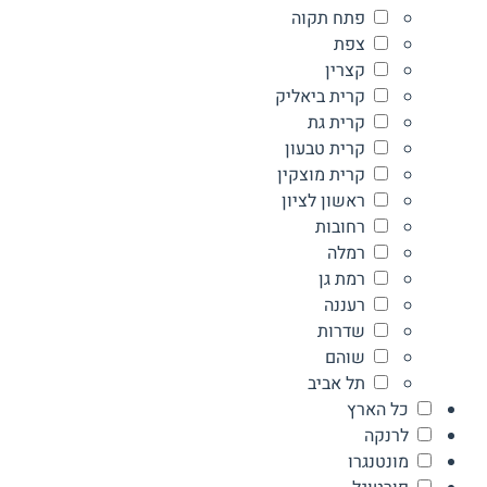
פתח תקוה
צפת
קצרין
קרית ביאליק
קרית גת
קרית טבעון
קרית מוצקין
ראשון לציון
רחובות
רמלה
רמת גן
רעננה
שדרות
שוהם
תל אביב
כל הארץ
לרנקה
מונטנגרו