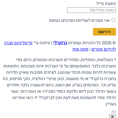
כתובת מייל
אני מסכים לשליחת הפרטים בטופס
© 2026 כל הזכויות שמורות
ברוקרלי
| פיתוח ע"י
סייטלינקס חברה
לקידום אתרים
|
מפת אתר
* הטבלאות, התחזיות, המחירים והערכות המוצגים, הינם צפי
והערכות בלבד. התממשותם על פי הערכות אינה מובטחת. התוצאות
עשויות להיות שונות מכפי שהוצגו, לעיתים מסיבות שאינן תלויות
בחברת ברוקרלי או מי מטעמה, כגון שינויי רגולציה, נזקי מגיפות, כח
עליון וכו'. הסכומים בש"ח, אם הוצגו, הינם להשערה בלבד ותלויים
בשער הדולר נכון ליום חלוקת כספי המכירה או השכירות. שער
הדולר צפוי להשתנות מעת לעת ואין לברוקרלי יד ו/או אחריות
בעניין.