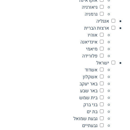
אוקראינה
גיאורגיה
גרמניה
אנגליה
ארצות הברית
אוהיו
אינדיאנה
מיאמי
פלורידה
ישראל
אשדוד
אשקלון
באר יעקב
באר שבע
בית שמש
בני ברק
בת ים
גבעת שמואל
גבעתיים