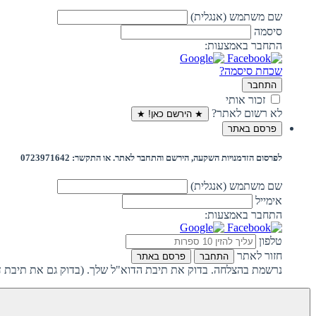
שם משתמש (אנגלית)
סיסמה
התחבר באמצעות:
שכחת סיסמה?
התחבר
זכור אותי
לא רשום לאתר?
★ הירשם כאן! ★
פרסם באתר
לפרסום הזדמנויות השקעה, הירשם והתחבר לאתר. או התקשר: 0723971642
שם משתמש (אנגלית)
אימייל
התחבר באמצעות:
טלפון
חזור לאתר
התחבר
פרסם באתר
נרשמת בהצלחה. בדוק את תיבת הדוא"ל שלך. (בדוק גם את תיבת ד