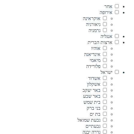
אחר
אירופה
אוקראינה
גיאורגיה
גרמניה
אנגליה
ארצות הברית
אוהיו
אינדיאנה
מיאמי
פלורידה
ישראל
אשדוד
אשקלון
באר יעקב
באר שבע
בית שמש
בני ברק
בת ים
גבעת שמואל
גבעתיים
גדרה יבנה