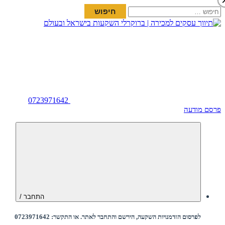
חיפוש:
0723971642
פרסם מודעה
התחבר /
לפרסום הזדמנויות השקעה, הירשם והתחבר לאתר. או התקשר: 0723971642