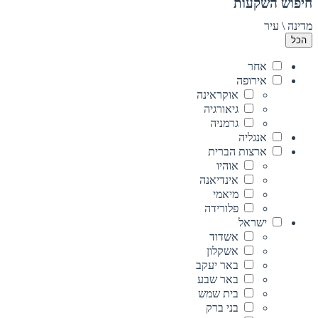
חיפוש השקעות
מדינה \ עיר
הכל
אחר
אירופה
אוקראינה
גיאורגיה
גרמניה
אנגליה
ארצות הברית
אוהיו
אינדיאנה
מיאמי
פלורידה
ישראל
אשדוד
אשקלון
באר יעקב
באר שבע
בית שמש
בני ברק