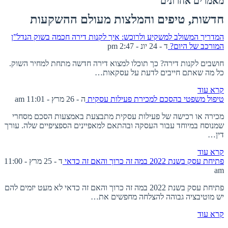
מאמרים אחרונים
חדשות, טיפים והמלצות מעולם ההשקעות
המדריך המשולב למשקיע ולרוכש: איך לקנות דירה חכמה בשוק הנדל”ן
המורכב של היום?
ד - 24 יונ - 2:47 pm
חושבים לקנות דירה? כך תוכלו למצוא דירה חדשה מתחת למחיר השוק.
כל מה שאתם חייבים לדעת על עסקאות…
קרא עוד
טיפול משפטי בהסכם למכירת פעילות עסקית
ה - 26 מרץ - 11:01 am
מכירה או רכישה של פעילות עסקית מתבצעת באמצעות הסכם מסחרי
שמנוסח במיוחד עבור העסקה ובהתאם למאפיינים הספציפיים שלה. עורך
דין…
קרא עוד
פתיחת עסק בשנת 2022 במה זה כרוך והאם זה כדאי
ד - 25 מרץ - 11:00
am
פתיחת עסק בשנת 2022 במה זה כרוך והאם זה כדאי לא מעט יזמים להם
יש מוטיבציה גבוהה להצלחה מחפשים את…
קרא עוד