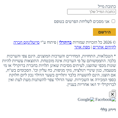
כתובת מייל
אני מסכים לשליחת הפרטים בטופס
© 2026 כל הזכויות שמורות
ברוקרלי
| פיתוח ע"י
סייטלינקס חברה
לקידום אתרים
|
מפת אתר
* הטבלאות, התחזיות, המחירים והערכות המוצגים, הינם צפי והערכות
בלבד. התממשותם על פי הערכות אינה מובטחת. התוצאות עשויות להיות
שונות מכפי שהוצגו, לעיתים מסיבות שאינן תלויות בחברת ברוקרלי או מי
מטעמה, כגון שינויי רגולציה, נזקי מגיפות, כח עליון וכו'. הסכומים בש"ח,
אם הוצגו, הינם להשערה בלבד ותלויים בשער הדולר נכון ליום חלוקת
כספי המכירה או השכירות. שער הדולר צפוי להשתנות מעת לעת ואין
לברוקרלי יד ו/או אחריות בעניין.
דירוג כללי