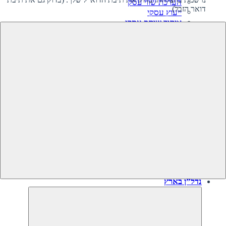
הערכת שווי עסק
דואר הזבל)
ייעוץ עסקי
איתור שותף עסקי
קרנות השקעה בעסקים
גיוס השקעה לעסק‎‎
מיזוגים ורכישות
ליווי קניית עסק
ליווי מכירת עסק
תוכנית עסקית
עסקים למכירה
עסקים שנמכרו
נדל”ן בארץ