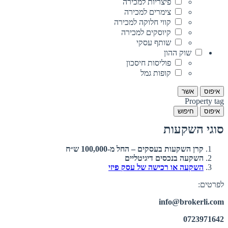
פיצריות למכירה
צימרים למכירה
קווי חלוקה למכירה
קיוסקים למכירה
שותף עסקי
שוק ההון
פוליסות חיסכון
קופות גמל
איפוס
אשר
Property tag
איפוס
חיפוש
סוגי השקעות
קרן השקעות בעסקים – החל מ-100,000 ש״ח
השקעה בנכסים דיגיטליים
השקעה או רכישה של עסק פיזי
לפרטים:
info@brokerli.com
0723971642