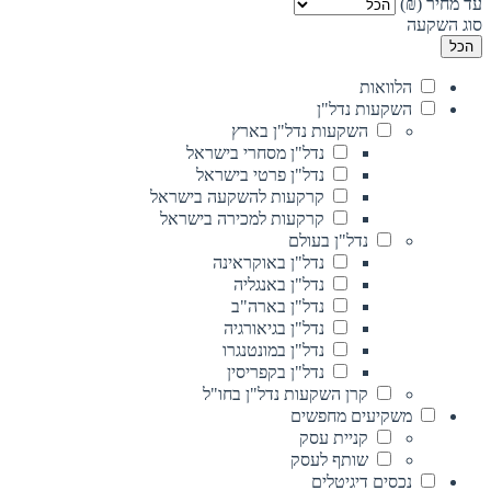
עד מחיר (₪)
סוג השקעה
הכל
הלוואות
השקעות נדל"ן
השקעות נדל"ן בארץ
נדל"ן מסחרי בישראל
נדל"ן פרטי בישראל
קרקעות להשקעה בישראל
קרקעות למכירה בישראל
נדל"ן בעולם
נדל"ן באוקראינה
נדל"ן באנגליה
נדל"ן בארה"ב
נדל"ן בגיאורגיה
נדל"ן במונטנגרו
נדל"ן בקפריסין
קרן השקעות נדל"ן בחו"ל
משקיעים מחפשים
קניית עסק
שותף לעסק
נכסים דיגיטלים