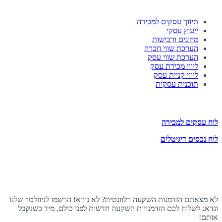
השירותים שלנו
תיווך עסקים למכירה
ייעוץ עסקי
מיזוגים ורכישות
הערכת שווי חברה
הערכת שווי עסק
ליווי מכירת עסק
ליווי קניית עסק
תוכנית עסקית
לוחות הזדמנויות השקעה
לוח עסקים למכירה
לוח נכסים דיגיטלים
תעקבו אחרינו
הצטרפו לניוזלטר
לא מצאתם הזדמנות השקעה רלוונטית? לא נורא! הרשמו לניוזלטר שלנו
ונדאג לשלוח לכם הזדמנויות השקעה חדשות לפני כולם, מיד כשנקבל
אותם!