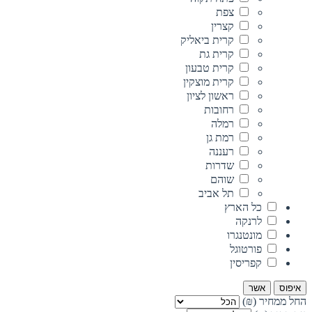
צפת
קצרין
קרית ביאליק
קרית גת
קרית טבעון
קרית מוצקין
ראשון לציון
רחובות
רמלה
רמת גן
רעננה
שדרות
שוהם
תל אביב
כל הארץ
לרנקה
מונטנגרו
פורטוגל
קפריסין
איפוס
אשר
החל ממחיר (₪)