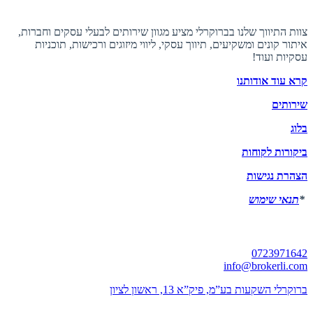
אודות ברוקרלי
צוות התיווך שלנו בברוקרלי מציע מגוון שירותים לבעלי עסקים וחברות,
איתור קונים ומשקיעים, תיווך עסקי, ליווי מיזוגים ורכישות, תוכניות
עסקיות ועוד!
קרא עוד אודותנו
שירותים
בלוג
ביקורות לקוחות
הצהרת נגישות
*
תנאי שימוש
יצירת קשר
0723971642
info@brokerli.com
ברוקרלי השקעות בע”מ, פיק”א 13, ראשון לציון