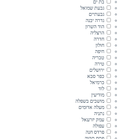
בת ים
גבעת שמואל
גבעתיים
גדרה יבנה
הוד השרון
הרצליה
חדרה
חולון
חיפה
טבריה
טירה
ירושלים
כפר סבא
כרמיאל
לוד
מודיעין
מושבים בשפלה
מעלה אדומים
נתניה
עמק יזרעאל
עפולה
פרדס חנה
פתח תקוה