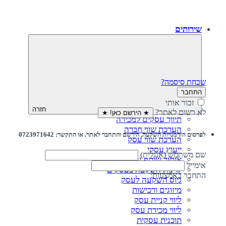
שירותים
שכחת סיסמה?
התחבר
זכור אותי
חזרה
לא רשום לאתר?
★ הירשם כאן! ★
תיווך עסקים למכירה
הערכת שווי חברה
לפרסום הזדמנויות השקעה, הירשם והתחבר לאתר. או התקשר: 0723971642
הערכת שווי עסק
ייעוץ עסקי
שם משתמש (אנגלית)
איתור שותף עסקי
אימייל
קרנות השקעה בעסקים
התחבר באמצעות:
גיוס השקעה לעסק‎‎
מיזוגים ורכישות
ליווי קניית עסק
ליווי מכירת עסק
תוכנית עסקית