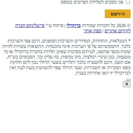
אני מסכים לשליחת הפרטים בטופס
© 2026 כל הזכויות שמורות
ברוקרלי
| פיתוח ע"י
סייטלינקס חברה
לקידום אתרים
|
מפת אתר
* הטבלאות, התחזיות, המחירים והערכות המוצגים, הינם צפי והערכות
בלבד. התממשותם על פי הערכות אינה מובטחת. התוצאות עשויות להיות
שונות מכפי שהוצגו, לעיתים מסיבות שאינן תלויות בחברת ברוקרלי או מי
מטעמה, כגון שינויי רגולציה, נזקי מגיפות, כח עליון וכו'. הסכומים בש"ח,
אם הוצגו, הינם להשערה בלבד ותלויים בשער הדולר נכון ליום חלוקת
כספי המכירה או השכירות. שער הדולר צפוי להשתנות מעת לעת ואין
לברוקרלי יד ו/או אחריות בעניין.