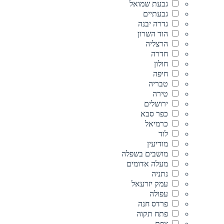
גבעת שמואל
גבעתיים
גדרה יבנה
הוד השרון
הרצליה
חדרה
חולון
חיפה
טבריה
טירה
ירושלים
כפר סבא
כרמיאל
לוד
מודיעין
מושבים בשפלה
מעלה אדומים
נתניה
עמק יזרעאל
עפולה
פרדס חנה
פתח תקוה
צפת