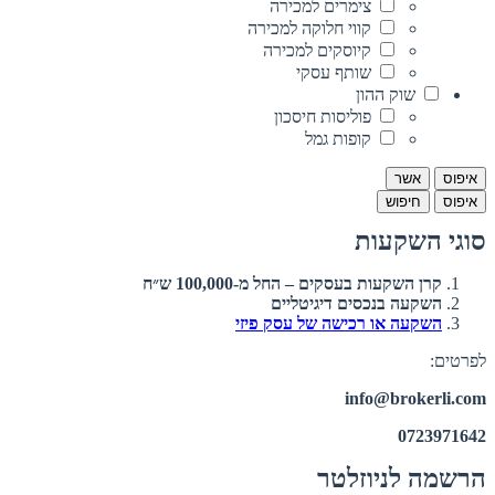
צימרים למכירה
קווי חלוקה למכירה
קיוסקים למכירה
שותף עסקי
שוק ההון
פוליסות חיסכון
קופות גמל
איפוס
אשר
איפוס
חיפוש
סוגי השקעות
קרן השקעות בעסקים – החל מ-100,000 ש״ח
השקעה בנכסים דיגיטליים
השקעה או רכישה של עסק פיזי
לפרטים:
info@brokerli.com
0723971642
הרשמה לניוזלטר