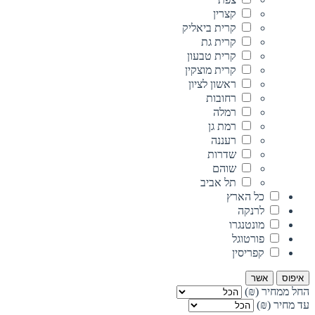
קצרין
קרית ביאליק
קרית גת
קרית טבעון
קרית מוצקין
ראשון לציון
רחובות
רמלה
רמת גן
רעננה
שדרות
שוהם
תל אביב
כל הארץ
לרנקה
מונטנגרו
פורטוגל
קפריסין
איפוס
אשר
החל ממחיר (₪)
עד מחיר (₪)