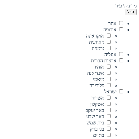
מדינה \ עיר
הכל
אחר
אירופה
אוקראינה
גיאורגיה
גרמניה
אנגליה
ארצות הברית
אוהיו
אינדיאנה
מיאמי
פלורידה
ישראל
אשדוד
אשקלון
באר יעקב
באר שבע
בית שמש
בני ברק
בת ים