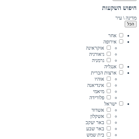
חיפוש השקעות
מדינה \ עיר
הכל
אחר
אירופה
אוקראינה
גיאורגיה
גרמניה
אנגליה
ארצות הברית
אוהיו
אינדיאנה
מיאמי
פלורידה
ישראל
אשדוד
אשקלון
באר יעקב
באר שבע
בית שמש