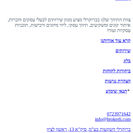
אודות ברוקרלי
צוות התיווך שלנו בברוקרלי מציע מגוון שירותים לבעלי עסקים וחברות,
איתור קונים ומשקיעים, תיווך עסקי, ליווי מיזוגים ורכישות, תוכניות
עסקיות ועוד!
קרא עוד אודותנו
שירותים
בלוג
ביקורות לקוחות
הצהרת נגישות
*
תנאי שימוש
יצירת קשר
0723971642
info@brokerli.com
ברוקרלי השקעות בע”מ, פיק”א 13, ראשון לציון