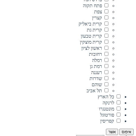
פתח תקוה
צפת
קצרין
קרית ביאליק
קרית גת
קרית טבעון
קרית מוצקין
ראשון לציון
רחובות
רמלה
רמת גן
רעננה
שדרות
שוהם
תל אביב
כל הארץ
לרנקה
מונטנגרו
פורטוגל
קפריסין
איפוס
אשר