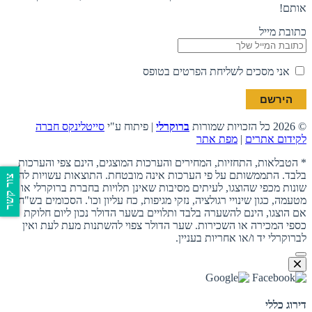
אותם!
כתובת מייל
אני מסכים לשליחת הפרטים בטופס
© 2026 כל הזכויות שמורות
ברוקרלי
| פיתוח ע"י
סייטלינקס חברה
לקידום אתרים
|
מפת אתר
* הטבלאות, התחזיות, המחירים והערכות המוצגים, הינם צפי והערכות
בלבד. התממשותם על פי הערכות אינה מובטחת. התוצאות עשויות להיות
צור קשר
שונות מכפי שהוצגו, לעיתים מסיבות שאינן תלויות בחברת ברוקרלי או מי
מטעמה, כגון שינויי רגולציה, נזקי מגיפות, כח עליון וכו'. הסכומים בש"ח,
אם הוצגו, הינם להשערה בלבד ותלויים בשער הדולר נכון ליום חלוקת
כספי המכירה או השכירות. שער הדולר צפוי להשתנות מעת לעת ואין
לברוקרלי יד ו/או אחריות בעניין.
דירוג כללי