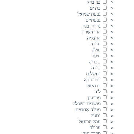
בני ברק
בת ים
גבעת שמואל
גבעתיים
גדרה יבנה
הוד השרון
הרצליה
חדרה
חולון
חיפה
טבריה
טירה
ירושלים
כפר סבא
כרמיאל
לוד
מודיעין
מושבים בשפלה
מעלה אדומים
נתניה
עמק יזרעאל
עפולה
פרדס חנה