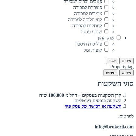
פאבים וברים למכירה
פיצריות למכירה
צימרים למכירה
קווי חלוקה למכירה
קיוסקים למכירה
שותף עסקי
שוק ההון
פוליסות חיסכון
קופות גמל
איפוס
אשר
Property tag
איפוס
חיפוש
סוגי השקעות
קרן השקעות בעסקים – החל מ-100,000 ש״ח
השקעה בנכסים דיגיטליים
השקעה או רכישה של עסק פיזי
לפרטים:
info@brokerli.com