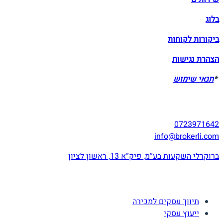
בלוג
ביקורות לקוחות
הצהרת נגישות
*
תנאי שימוש
יצירת קשר
0723971642
info@brokerli.com
ברוקרלי השקעות בע”מ, פיק”א 13, ראשון לציון
השירותים שלנו
תיווך עסקים למכירה
ייעוץ עסקי