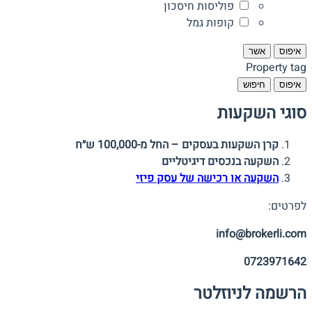
פוליסות חיסכון
קופות גמל
איפוס
אשר
Property tag
איפוס
חיפוש
סוגי השקעות
קרן השקעות בעסקים – החל מ-100,000 ש״ח
השקעה בנכסים דיגיטליים
השקעה או רכישה של עסק פיזי
לפרטים:
info@brokerli.com
0723971642
הרשמה לניוזלטר