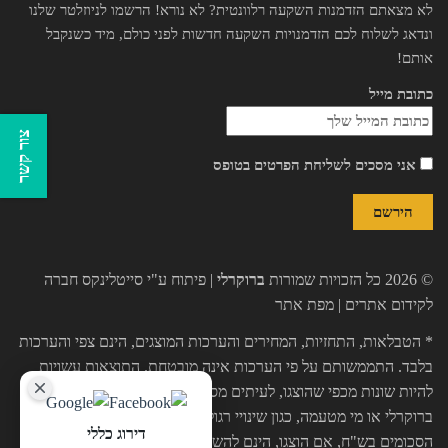
לא מצאתם הזדמנות השקעה רלוונטית? לא נורא! הרשמו לניוזלטר שלנו
ונדאג לשלוח לכם הזדמנויות השקעה חדשות לפני כולם, מיד כשנקבל
אותם!
כתובת מייל
צור קשר
אני מסכים לשליחת הפרטים בטופס
© 2026 כל הזכויות שמורות
ברוקרלי
| פיתוח ע"י
סייטלינקס חברה
לקידום אתרים
|
מפת אתר
* הטבלאות, התחזיות, המחירים והערכות המוצגים, הינם צפי והערכות
בלבד. התממשותם על פי הערכות אינה מובטחת. התוצאות עשויות
להיות שונות מכפי שהוצגו, לעיתים מסיבות שאינן תלויות בחברת
ברוקרלי או מי מטעמה, כגון שינויי רגולציה, נזקי מגיפות, כח עליון וכו'.
דירוג כללי
הסכומים בש"ח, אם הוצגו, הינם להשערה בלבד ותלויים בשער הדולר