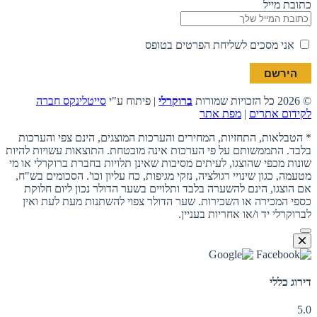
כתובת מייל
אני מסכים לשליחת הפרטים בטופס
© 2026 כל הזכויות שמורות
ברוקרלי
| פיתוח ע"י
סייטלינקס חברה
לקידום אתרים
|
מפת אתר
* הטבלאות, התחזיות, המחירים והערכות המוצגים, הינם צפי והערכות
בלבד. התממשותם על פי הערכות אינה מובטחת. התוצאות עשויות להיות
שונות מכפי שהוצגו, לעיתים מסיבות שאינן תלויות בחברת ברוקרלי או מי
מטעמה, כגון שינויי רגולציה, נזקי מגיפות, כח עליון וכו'. הסכומים בש"ח,
אם הוצגו, הינם להשערה בלבד ותלויים בשער הדולר נכון ליום חלוקת
כספי המכירה או השכירות. שער הדולר צפוי להשתנות מעת לעת ואין
לברוקרלי יד ו/או אחריות בעניין.
דירוג כללי
5.0