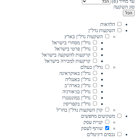
עד מחיר (₪)
סוג השקעה
הכל
הלוואות
השקעות נדל"ן
השקעות נדל"ן בארץ
נדל"ן מסחרי בישראל
נדל"ן פרטי בישראל
קרקעות להשקעה בישראל
קרקעות למכירה בישראל
נדל"ן בעולם
נדל"ן באוקראינה
נדל"ן באנגליה
נדל"ן בארה"ב
נדל"ן בגיאורגיה
נדל"ן במונטנגרו
נדל"ן בקפריסין
קרן השקעות נדל"ן בחו"ל
משקיעים מחפשים
קניית עסק
שותף לעסק
נכסים דיגיטלים