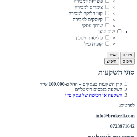
פיצריות למכירה
צימרים למכירה
קווי חלוקה למכירה
קיוסקים למכירה
שותף עסקי
שוק ההון
פוליסות חיסכון
קופות גמל
איפוס
אשר
איפוס
חיפוש
סוגי השקעות
קרן השקעות בעסקים – החל מ-100,000 ש״ח
השקעה בנכסים דיגיטליים
השקעה או רכישה של עסק פיזי
לפרטים:
info@brokerli.com
0723971642