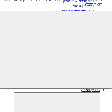
הערכת שווי עסק
דואר הזבל)
ייעוץ עסקי
איתור שותף עסקי
קרנות השקעה בעסקים
גיוס השקעה לעסק‎‎
מיזוגים ורכישות
ליווי קניית עסק
ליווי מכירת עסק
תוכנית עסקית
עסקים למכירה
עסקים שנמכרו
נדל”ן בארץ