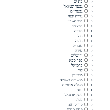
בת ים
גבעת שמואל
גבעתיים
גדרה יבנה
הוד השרון
הרצליה
חדרה
חולון
חיפה
טבריה
טירה
ירושלים
כפר סבא
כרמיאל
לוד
מודיעין
מושבים בשפלה
מעלה אדומים
נתניה
עמק יזרעאל
עפולה
פרדס חנה
פתח תקוה