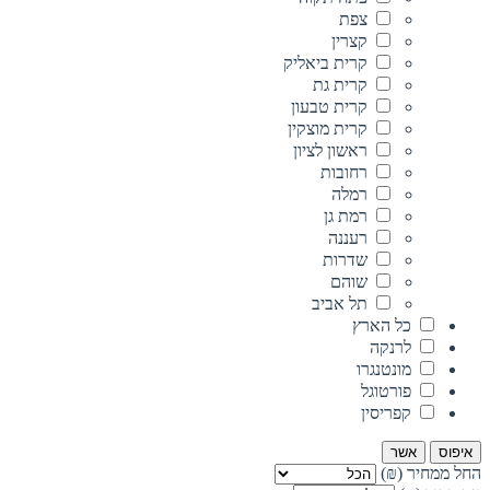
צפת
קצרין
קרית ביאליק
קרית גת
קרית טבעון
קרית מוצקין
ראשון לציון
רחובות
רמלה
רמת גן
רעננה
שדרות
שוהם
תל אביב
כל הארץ
לרנקה
מונטנגרו
פורטוגל
קפריסין
איפוס
אשר
החל ממחיר (₪)