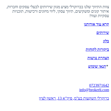
צוות התיווך שלנו בברוקרלי מציע מגוון שירותים לבעלי עסקים וחברות,
איתור קונים ומשקיעים, תיווך עסקי, ליווי מיזוגים ורכישות, תוכניות
עסקיות ועוד!
קרא עוד אודותנו
שירותים
בלוג
ביקורות לקוחות
הצהרת נגישות
*
תנאי שימוש
יצירת קשר
0723971642
info@brokerli.com
ברוקרלי השקעות בע”מ, פיק”א 13, ראשון לציון
השירותים שלנו