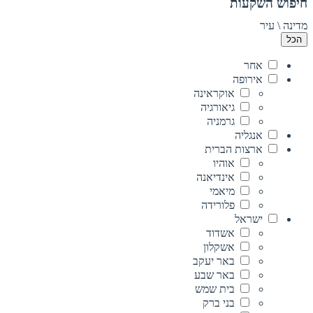
חיפוש השקעות
מדינה \ עיר
הכל
אחר
אירופה
אוקראינה
גיאורגיה
גרמניה
אנגליה
ארצות הברית
אוהיו
אינדיאנה
מיאמי
פלורידה
ישראל
אשדוד
אשקלון
באר יעקב
באר שבע
בית שמש
בני ברק