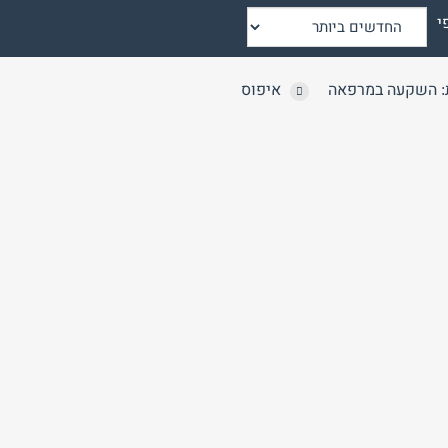
י
: השקעה במרפאה
איפוס