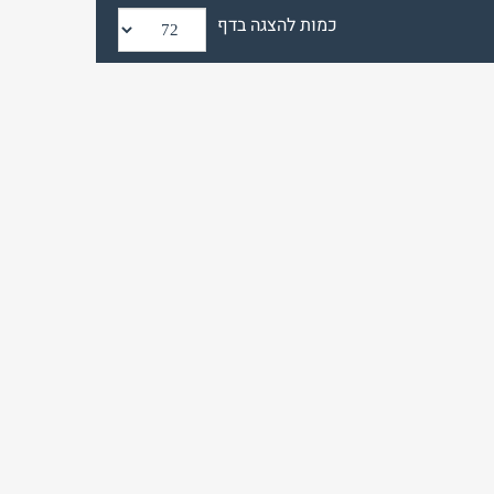
כמות להצגה בדף
זכור אותי
לא רשום לאתר?
★ הירשם כאן! ★