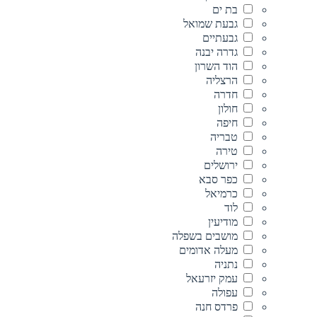
בת ים
גבעת שמואל
גבעתיים
גדרה יבנה
הוד השרון
הרצליה
חדרה
חולון
חיפה
טבריה
טירה
ירושלים
כפר סבא
כרמיאל
לוד
מודיעין
מושבים בשפלה
מעלה אדומים
נתניה
עמק יזרעאל
עפולה
פרדס חנה