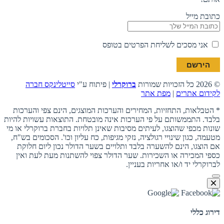
כתובת מייל
אני מסכים לשליחת הפרטים בטופס
© 2026 כל הזכויות שמורות
ברוקרלי
| פיתוח ע"י
סייטלינקס חברה
לקידום אתרים
|
מפת אתר
* הטבלאות, התחזיות, המחירים והערכות המוצגים, הינם צפי והערכות
בלבד. התממשותם על פי הערכות אינה מובטחת. התוצאות עשויות להיות
שונות מכפי שהוצגו, לעיתים מסיבות שאינן תלויות בחברת ברוקרלי או מי
מטעמה, כגון שינויי רגולציה, נזקי מגיפות, כח עליון וכו'. הסכומים בש"ח,
אם הוצגו, הינם להשערה בלבד ותלויים בשער הדולר נכון ליום חלוקת
כספי המכירה או השכירות. שער הדולר צפוי להשתנות מעת לעת ואין
לברוקרלי יד ו/או אחריות בעניין.
דירוג כללי