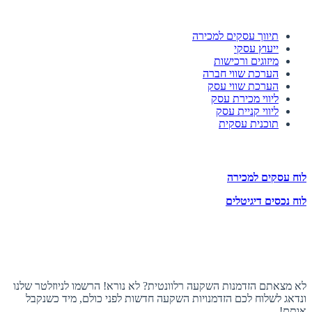
השירותים שלנו
תיווך עסקים למכירה
ייעוץ עסקי
מיזוגים ורכישות
הערכת שווי חברה
הערכת שווי עסק
ליווי מכירת עסק
ליווי קניית עסק
תוכנית עסקית
לוחות הזדמנויות השקעה
לוח עסקים למכירה
לוח נכסים דיגיטלים
תעקבו אחרינו
הצטרפו לניוזלטר
לא מצאתם הזדמנות השקעה רלוונטית? לא נורא! הרשמו לניוזלטר שלנו
ונדאג לשלוח לכם הזדמנויות השקעה חדשות לפני כולם, מיד כשנקבל
אותם!