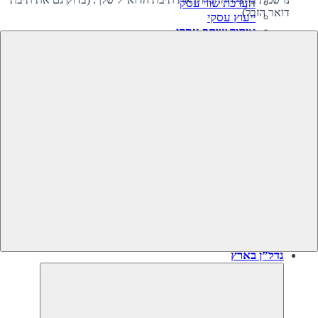
הערכת שווי עסק
דואר הזבל)
ייעוץ עסקי
איתור שותף עסקי
קרנות השקעה בעסקים
גיוס השקעה לעסק‎‎
מיזוגים ורכישות
ליווי קניית עסק
ליווי מכירת עסק
תוכנית עסקית
עסקים למכירה
עסקים שנמכרו
נדל”ן בארץ