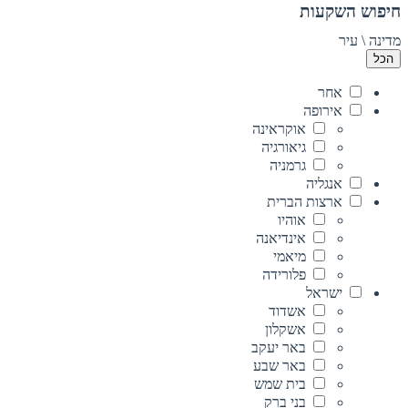
חיפוש השקעות
מדינה \ עיר
הכל
אחר
אירופה
אוקראינה
גיאורגיה
גרמניה
אנגליה
ארצות הברית
אוהיו
אינדיאנה
מיאמי
פלורידה
ישראל
אשדוד
אשקלון
באר יעקב
באר שבע
בית שמש
בני ברק