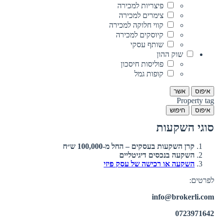
פיצריות למכירה
צימרים למכירה
קווי חלוקה למכירה
קיוסקים למכירה
שותף עסקי
שוק ההון
פוליסות חיסכון
קופות גמל
איפוס
אשר
Property tag
איפוס
חיפוש
סוגי השקעות
קרן השקעות בעסקים – החל מ-100,000 ש״ח
השקעה בנכסים דיגיטליים
השקעה או רכישה של עסק פיזי
לפרטים:
info@brokerli.com
0723971642