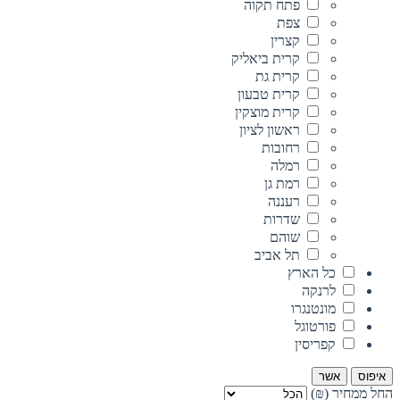
פתח תקוה
צפת
קצרין
קרית ביאליק
קרית גת
קרית טבעון
קרית מוצקין
ראשון לציון
רחובות
רמלה
רמת גן
רעננה
שדרות
שוהם
תל אביב
כל הארץ
לרנקה
מונטנגרו
פורטוגל
קפריסין
איפוס
אשר
החל ממחיר (₪)