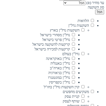
עד מחיר (₪)
סוג השקעה
הכל
הלוואות
השקעות נדל"ן
השקעות נדל"ן בארץ
נדל"ן מסחרי בישראל
נדל"ן פרטי בישראל
קרקעות להשקעה בישראל
קרקעות למכירה בישראל
נדל"ן בעולם
נדל"ן באוקראינה
נדל"ן באנגליה
נדל"ן בארה"ב
נדל"ן בגיאורגיה
נדל"ן במונטנגרו
נדל"ן בקפריסין
קרן השקעות נדל"ן בחו"ל
משקיעים מחפשים
קניית עסק
שותף לעסק
נכסים דיגיטלים