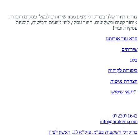
אודות ברוקרלי
צוות התיווך שלנו בברוקרלי מציע מגוון שירותים לבעלי עסקים וחברות,
איתור קונים ומשקיעים, תיווך עסקי, ליווי מיזוגים ורכישות, תוכניות
עסקיות ועוד!
קרא עוד אודותנו
שירותים
בלוג
ביקורות לקוחות
הצהרת נגישות
*
תנאי שימוש
יצירת קשר
0723971642
info@brokerli.com
ברוקרלי השקעות בע”מ, פיק”א 13, ראשון לציון