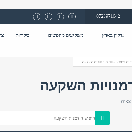
0723971642
נדל”ן בארץ
משקיעים מחפשים
ביקורות
צו
שם משתמש 
ות חיפוש עבור 'הזדמנויות השקעה'
התחבר באמצע
מנויות השקעה
טלפון
חזור לאתר