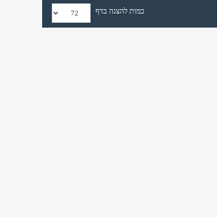
כמות להצגה בדף
זכור אותי
לא רשום לאתר?
★ הירשם כאן! ★