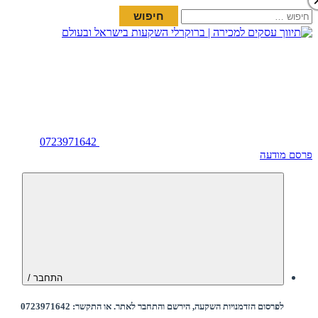
חיפוש:
0723971642
פרסם מודעה
התחבר /
לפרסום הזדמנויות השקעה, הירשם והתחבר לאתר. או התקשר: 0723971642