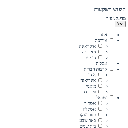
חיפוש השקעות
מדינה \ עיר
הכל
אחר
אירופה
אוקראינה
גיאורגיה
גרמניה
אנגליה
ארצות הברית
אוהיו
אינדיאנה
מיאמי
פלורידה
ישראל
אשדוד
אשקלון
באר יעקב
באר שבע
בית שמש