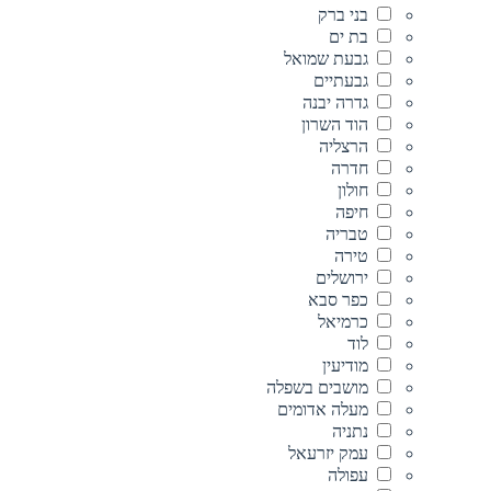
בני ברק
בת ים
גבעת שמואל
גבעתיים
גדרה יבנה
הוד השרון
הרצליה
חדרה
חולון
חיפה
טבריה
טירה
ירושלים
כפר סבא
כרמיאל
לוד
מודיעין
מושבים בשפלה
מעלה אדומים
נתניה
עמק יזרעאל
עפולה