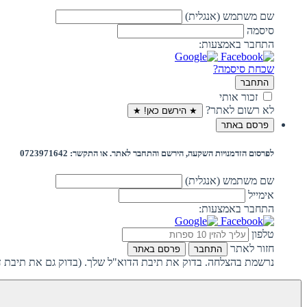
שם משתמש (אנגלית)
סיסמה
התחבר באמצעות:
שכחת סיסמה?
התחבר
זכור אותי
לא רשום לאתר?
★ הירשם כאן! ★
פרסם באתר
לפרסום הזדמנויות השקעה, הירשם והתחבר לאתר. או התקשר: 0723971642
שם משתמש (אנגלית)
אימייל
התחבר באמצעות:
טלפון
חזור לאתר
התחבר
פרסם באתר
נרשמת בהצלחה. בדוק את תיבת הדוא"ל שלך. (בדוק גם את תיבת ד