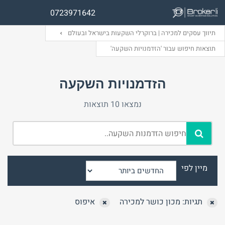
0723971642
תיווך עסקים למכירה | ברוקרלי השקעות בישראל ובעולם
תוצאות חיפוש עבור 'הזדמנויות השקעה'
שם משתמש (אנגלית)
שם משתמש (אנגלית)
הזדמנויות השקעה
נמצאו 10 תוצאות
אימייל
סיסמה
התחבר באמצעות:
התחבר באמצעות:
מיין לפי
טלפון
שכחת
התחבר
סיסמה?
תגיות: מכון כושר למכירה
איפוס
זכור אותי