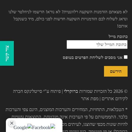
לא מצאתם הזדמנות השקעה רלוונטית? לא נורא! הרשמו לניוזלטר שלנו
ונדאג לשלוח לכם הזדמנויות השקעה חדשות לפני כולם, מיד כשנקבל
אותם!
כתובת מייל
צור קשר
אני מסכים לשליחת הפרטים בטופס
© 2026 כל הזכויות שמורות
ברוקרלי
| פיתוח ע"י
סייטלינקס חברה
לקידום אתרים
|
מפת אתר
* הטבלאות, התחזיות, המחירים והערכות המוצגים, הינם צפי והערכות
בלבד. התממשותם על פי הערכות אינה מובטחת. התוצאות עשויות
להיות שונות מכפי שהוצגו, לעיתים מסיבות שאינן תלויות בחברת
ברוקרלי או מי מטעמה, כגון שינויי רגולציה, נזקי מגיפות, כח עליון וכו'.