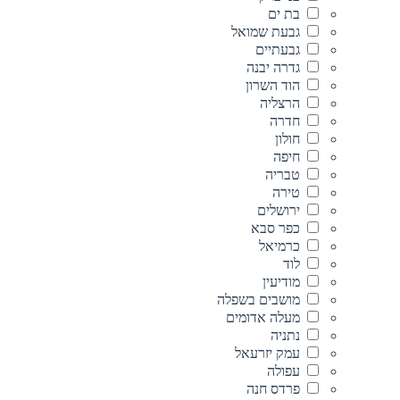
בת ים
גבעת שמואל
גבעתיים
גדרה יבנה
הוד השרון
הרצליה
חדרה
חולון
חיפה
טבריה
טירה
ירושלים
כפר סבא
כרמיאל
לוד
מודיעין
מושבים בשפלה
מעלה אדומים
נתניה
עמק יזרעאל
עפולה
פרדס חנה