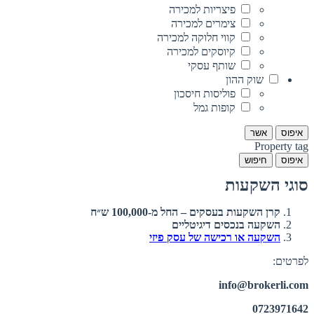
פיצריות למכירה
צימרים למכירה
קווי חלוקה למכירה
קיוסקים למכירה
שותף עסקי
שוק ההון
פוליסות חיסכון
קופות גמל
איפוס
אשר
Property tag
איפוס
חיפוש
סוגי השקעות
קרן השקעות בעסקים – החל מ-100,000 ש״ח
השקעה בנכסים דיגיטליים
השקעה או רכישה של עסק פיזי
לפרטים:
info@brokerli.com
0723971642