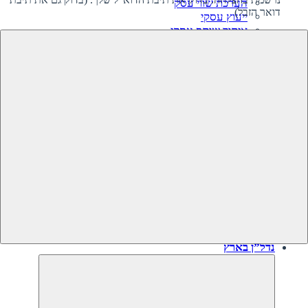
הערכת שווי עסק
דואר הזבל)
ייעוץ עסקי
איתור שותף עסקי
קרנות השקעה בעסקים
גיוס השקעה לעסק‎‎
מיזוגים ורכישות
ליווי קניית עסק
ליווי מכירת עסק
תוכנית עסקית
עסקים למכירה
עסקים שנמכרו
נדל”ן בארץ