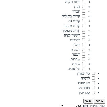
פתח תקוה
צפת
קצרין
קרית ביאליק
קרית גת
קרית טבעון
קרית מוצקין
ראשון לציון
רחובות
רמלה
רמת גן
רעננה
שדרות
שוהם
תל אביב
כל הארץ
לרנקה
מונטנגרו
פורטוגל
קפריסין
איפוס
אשר
החל ממחיר (₪)