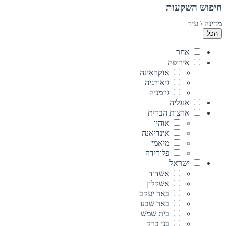
חיפוש השקעות
מדינה \ עיר
הכל
אחר
אירופה
אוקראינה
גיאורגיה
גרמניה
אנגליה
ארצות הברית
אוהיו
אינדיאנה
מיאמי
פלורידה
ישראל
אשדוד
אשקלון
באר יעקב
באר שבע
בית שמש
בני ברק