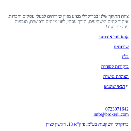
אודות ברוקרלי
צוות התיווך שלנו בברוקרלי מציע מגוון שירותים לבעלי עסקים וחברות,
איתור קונים ומשקיעים, תיווך עסקי, ליווי מיזוגים ורכישות, תוכניות
עסקיות ועוד!
קרא עוד אודותנו
שירותים
בלוג
ביקורות לקוחות
הצהרת נגישות
*
תנאי שימוש
יצירת קשר
0723971642
info@brokerli.com
ברוקרלי השקעות בע”מ, פיק”א 13, ראשון לציון