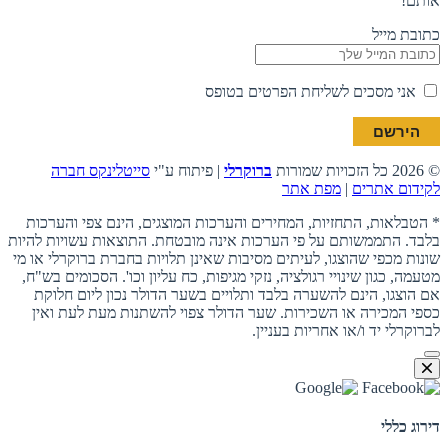
אותם!
כתובת מייל
אני מסכים לשליחת הפרטים בטופס
© 2026 כל הזכויות שמורות
ברוקרלי
| פיתוח ע"י
סייטלינקס חברה
לקידום אתרים
|
מפת אתר
* הטבלאות, התחזיות, המחירים והערכות המוצגים, הינם צפי והערכות
בלבד. התממשותם על פי הערכות אינה מובטחת. התוצאות עשויות להיות
שונות מכפי שהוצגו, לעיתים מסיבות שאינן תלויות בחברת ברוקרלי או מי
מטעמה, כגון שינויי רגולציה, נזקי מגיפות, כח עליון וכו'. הסכומים בש"ח,
אם הוצגו, הינם להשערה בלבד ותלויים בשער הדולר נכון ליום חלוקת
כספי המכירה או השכירות. שער הדולר צפוי להשתנות מעת לעת ואין
לברוקרלי יד ו/או אחריות בעניין.
דירוג כללי