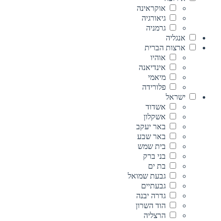
אוקראינה
גיאורגיה
גרמניה
אנגליה
ארצות הברית
אוהיו
אינדיאנה
מיאמי
פלורידה
ישראל
אשדוד
אשקלון
באר יעקב
באר שבע
בית שמש
בני ברק
בת ים
גבעת שמואל
גבעתיים
גדרה יבנה
הוד השרון
הרצליה