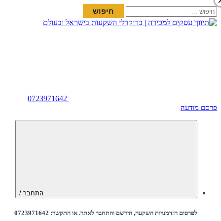
חיפוש:
0723971642
פרסם מודעה
התחבר /
לפרסום הזדמנויות השקעה, הירשם והתחבר לאתר. או התקשר: 0723971642