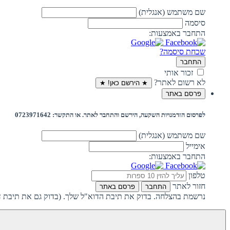
שם משתמש (אנגלית)
סיסמה
התחבר באמצעות:
שכחת סיסמה?
התחבר
זכור אותי
לא רשום לאתר?
★ הירשם כאן! ★
פרסם באתר
לפרסום הזדמנויות השקעה, הירשם והתחבר לאתר. או התקשר: 0723971642
שם משתמש (אנגלית)
אימייל
התחבר באמצעות:
טלפון
חזור לאתר
התחבר
פרסם באתר
נרשמת בהצלחה. בדוק את תיבת הדוא"ל שלך. (בדוק גם את תיבת ד