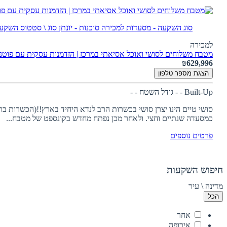
סוג השקעה - מסעדות למכירה
סוכנות - יונתן
סוג \ סטטוס השקעה
למכירה
מטבח משלוחים לסושי ואוכל אסיאתי במרכז | הזדמנות עסקית עם פוטנצי
₪629,996
הצגת מספר טלפון
Built-Up - -
גודל השטח - -
כמסעדה שנתיים וחצי. ולאחר מכן נפתח מחדש בקונספט של מטבח...
פרטים נוספים
חיפוש השקעות
מדינה \ עיר
הכל
אחר
אירופה