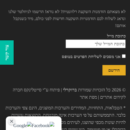
לא מצאתם הזדמנות השקעה רלוונטית? לא נורא! הרשמו לניוזלטר שלנו
ונדאג לשלוח לכם הזדמנויות השקעה חדשות לפני כולם, מיד כשנקבל
אותם!
כתובת מייל
צור קשר
אני מסכים לשליחת הפרטים בטופס
© 2026 כל הזכויות שמורות
ברוקרלי
| פיתוח ע"י
סייטלינקס חברה
לקידום אתרים
|
מפת אתר
* הטבלאות, התחזיות, המחירים והערכות המוצגים, הינם צפי והערכות
בלבד. התממשותם על פי הערכות אינה מובטחת. התוצאות עשויות
להיות שונות מכפי שהוצגו, לעיתים מסיבות שאינן תלויות בחברת
ברוקרלי או מי מטעמה, כגון שינויי רגולציה, נזקי מגיפות, כח עליון וכו'.