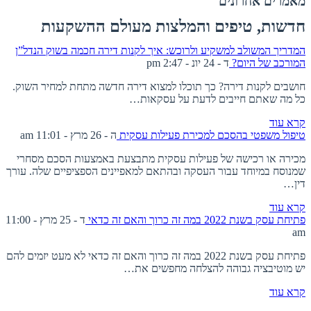
מאמרים אחרונים
חדשות, טיפים והמלצות מעולם ההשקעות
המדריך המשולב למשקיע ולרוכש: איך לקנות דירה חכמה בשוק הנדל”ן
המורכב של היום?
ד - 24 יונ - 2:47 pm
חושבים לקנות דירה? כך תוכלו למצוא דירה חדשה מתחת למחיר השוק.
כל מה שאתם חייבים לדעת על עסקאות…
קרא עוד
טיפול משפטי בהסכם למכירת פעילות עסקית
ה - 26 מרץ - 11:01 am
מכירה או רכישה של פעילות עסקית מתבצעת באמצעות הסכם מסחרי
שמנוסח במיוחד עבור העסקה ובהתאם למאפיינים הספציפיים שלה. עורך
דין…
קרא עוד
פתיחת עסק בשנת 2022 במה זה כרוך והאם זה כדאי
ד - 25 מרץ - 11:00
am
פתיחת עסק בשנת 2022 במה זה כרוך והאם זה כדאי לא מעט יזמים להם
יש מוטיבציה גבוהה להצלחה מחפשים את…
קרא עוד