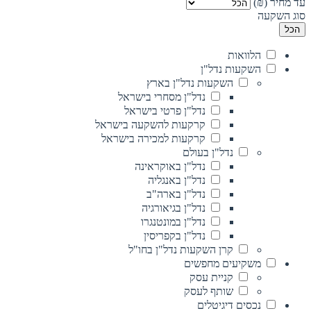
עד מחיר (₪)
סוג השקעה
הכל
הלוואות
השקעות נדל"ן
השקעות נדל"ן בארץ
נדל"ן מסחרי בישראל
נדל"ן פרטי בישראל
קרקעות להשקעה בישראל
קרקעות למכירה בישראל
נדל"ן בעולם
נדל"ן באוקראינה
נדל"ן באנגליה
נדל"ן בארה"ב
נדל"ן בגיאורגיה
נדל"ן במונטנגרו
נדל"ן בקפריסין
קרן השקעות נדל"ן בחו"ל
משקיעים מחפשים
קניית עסק
שותף לעסק
נכסים דיגיטלים