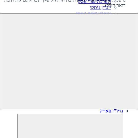
הערכת שווי עסק
דואר הזבל)
ייעוץ עסקי
איתור שותף עסקי
קרנות השקעה בעסקים
גיוס השקעה לעסק‎‎
מיזוגים ורכישות
ליווי קניית עסק
ליווי מכירת עסק
תוכנית עסקית
עסקים למכירה
עסקים שנמכרו
נדל”ן בארץ