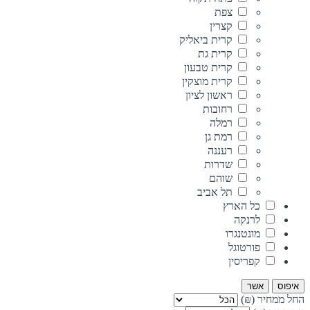
צפת
קצרין
קרית ביאליק
קרית גת
קרית טבעון
קרית מוצקין
ראשון לציון
רחובות
רמלה
רמת גן
רעננה
שדרות
שוהם
תל אביב
כל הארץ
לרנקה
מונטנגרו
פורטוגל
קפריסין
איפוס
אשר
החל ממחיר (₪)