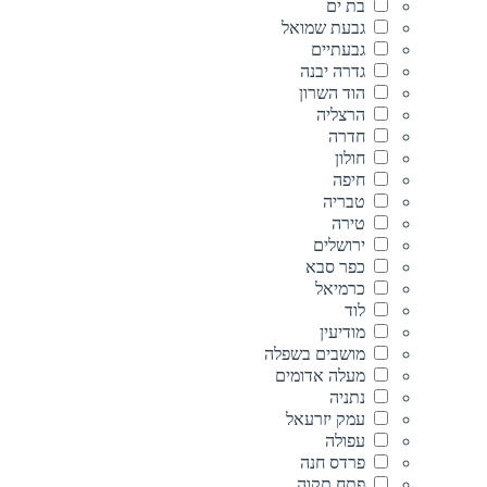
בת ים
גבעת שמואל
גבעתיים
גדרה יבנה
הוד השרון
הרצליה
חדרה
חולון
חיפה
טבריה
טירה
ירושלים
כפר סבא
כרמיאל
לוד
מודיעין
מושבים בשפלה
מעלה אדומים
נתניה
עמק יזרעאל
עפולה
פרדס חנה
פתח תקוה