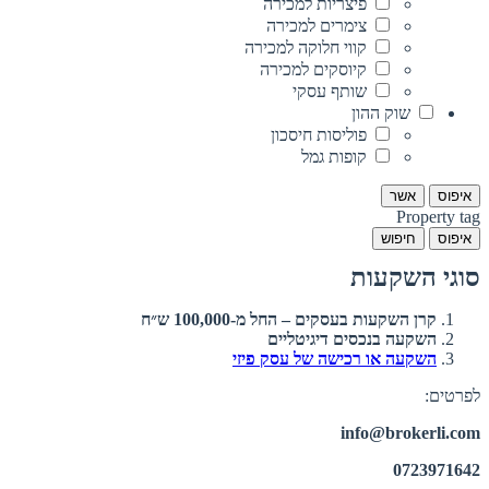
פיצריות למכירה
צימרים למכירה
קווי חלוקה למכירה
קיוסקים למכירה
שותף עסקי
שוק ההון
פוליסות חיסכון
קופות גמל
איפוס
אשר
Property tag
איפוס
חיפוש
סוגי השקעות
קרן השקעות בעסקים – החל מ-100,000 ש״ח
השקעה בנכסים דיגיטליים
השקעה או רכישה של עסק פיזי
לפרטים:
info@brokerli.com
0723971642