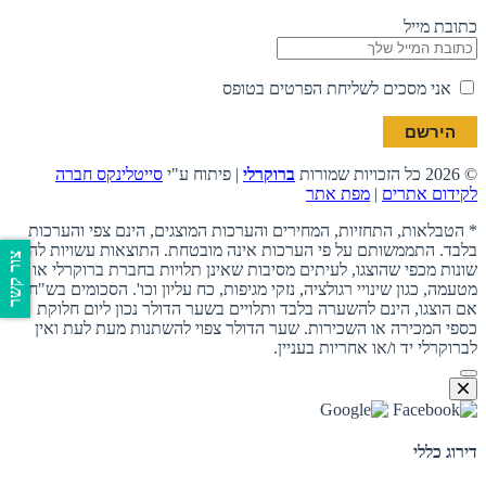
כתובת מייל
אני מסכים לשליחת הפרטים בטופס
© 2026 כל הזכויות שמורות
ברוקרלי
| פיתוח ע"י
סייטלינקס חברה
לקידום אתרים
|
מפת אתר
* הטבלאות, התחזיות, המחירים והערכות המוצגים, הינם צפי והערכות
בלבד. התממשותם על פי הערכות אינה מובטחת. התוצאות עשויות להיות
צור קשר
שונות מכפי שהוצגו, לעיתים מסיבות שאינן תלויות בחברת ברוקרלי או מי
מטעמה, כגון שינויי רגולציה, נזקי מגיפות, כח עליון וכו'. הסכומים בש"ח,
אם הוצגו, הינם להשערה בלבד ותלויים בשער הדולר נכון ליום חלוקת
כספי המכירה או השכירות. שער הדולר צפוי להשתנות מעת לעת ואין
לברוקרלי יד ו/או אחריות בעניין.
דירוג כללי