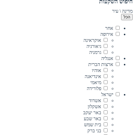
חיפוש השקעות
מדינה \ עיר
הכל
אחר
אירופה
אוקראינה
גיאורגיה
גרמניה
אנגליה
ארצות הברית
אוהיו
אינדיאנה
מיאמי
פלורידה
ישראל
אשדוד
אשקלון
באר יעקב
באר שבע
בית שמש
בני ברק