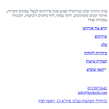
אודות ברוקרלי
צוות התיווך שלנו בברוקרלי מציע מגוון שירותים לבעלי עסקים וחברות,
איתור קונים ומשקיעים, תיווך עסקי, ליווי מיזוגים ורכישות, תוכניות
עסקיות ועוד!
קרא עוד אודותנו
שירותים
בלוג
ביקורות לקוחות
הצהרת נגישות
*
תנאי שימוש
יצירת קשר
0723971642
info@brokerli.com
ברוקרלי השקעות בע”מ, פיק”א 13, ראשון לציון