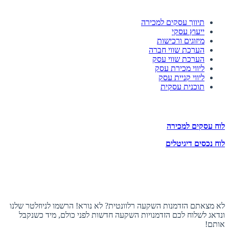
השירותים שלנו
תיווך עסקים למכירה
ייעוץ עסקי
מיזוגים ורכישות
הערכת שווי חברה
הערכת שווי עסק
ליווי מכירת עסק
ליווי קניית עסק
תוכנית עסקית
לוחות הזדמנויות השקעה
לוח עסקים למכירה
לוח נכסים דיגיטלים
תעקבו אחרינו
הצטרפו לניוזלטר
לא מצאתם הזדמנות השקעה רלוונטית? לא נורא! הרשמו לניוזלטר שלנו
ונדאג לשלוח לכם הזדמנויות השקעה חדשות לפני כולם, מיד כשנקבל
אותם!