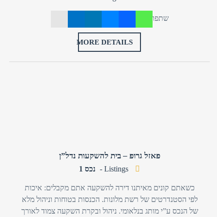
שתפו
MORE DETAILS
טלפון
שכחת
התחבר
סיסמה?
זכור אותי
חזור לאתר
התחבר
פרסם באתר
לא רשום לאתר?
★ הירשם כאן! ★
פאזל גרופ – בית להשקעות נדל”ן
Listings -
נכס 1
כשאתם קונים מאיתנו דירה להשקעה אתם מקבלים: איכות
לפי הסטנדרטים של רשת מלונות. הכנסות בטוחות וניהול מלא
של הנכס ע”י מותג בנלאומי. ניהול ובקרת השקעה צמוד לאורך