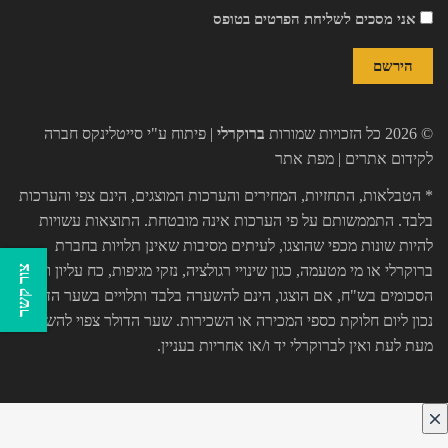
אני מסכים לשליחת הפרטים בטופס
© 2026 כל הזכויות שמורות
ברוקרלי
| פיתוח ע"י
סייטלינקס חברה
לקידום אתרים
|
מפת אתר
* הטבלאות, התחזיות, המחירים והערכות המוצגים, הינם צפי והערכות
בלבד. התממשותם על פי הערכות אינה מובטחת. התוצאות עשויות
להיות שונות מכפי שהוצגו, לעיתים מסיבות שאינן תלויות בחברת
ברוקרלי או מי מטעמה, כגון שינויי רגולציה, נזקי מגיפות, כח עליון וכו'.
צור קשר
הסכומים בש"ח, אם הוצגו, הינם להשערה בלבד ותלויים בשער הדולר
נכון ליום חלוקת כספי המכירה או השכירות. שער הדולר צפוי להשתנות
מעת לעת ואין לברוקרלי יד ו/או אחריות בעניין.